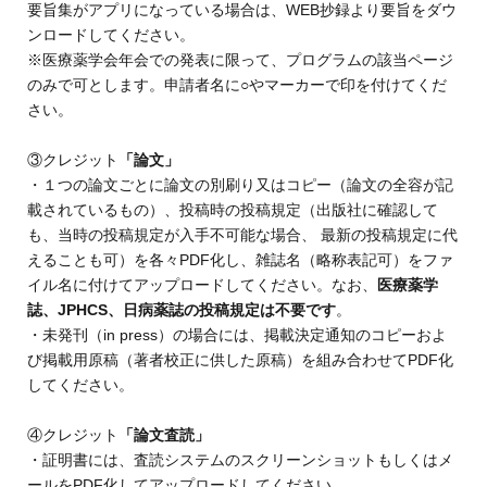
要旨集がアプリになっている場合は、WEB抄録より要旨をダウ
ンロードしてください。
※医療薬学会年会での発表に限って、プログラムの該当ページ
のみで可とします。申請者名に○やマーカーで印を付けてくだ
さい。
③クレジット
「論文」
・１つの論文ごとに論文の別刷り又はコピー（論文の全容が記
載されているもの）、投稿時の投稿規定（出版社に確認して
も、当時の投稿規定が入手不可能な場合、 最新の投稿規定に代
えることも可）を各々PDF化し、雑誌名（略称表記可）をファ
イル名に付けてアップロードしてください。なお、
医療薬学
誌、JPHCS、日病薬誌の投稿規定は不要です
。
・未発刊（in press）の場合には、掲載決定通知のコピーおよ
び掲載用原稿（著者校正に供した原稿）を組み合わせてPDF化
してください。
④クレジット
「論文査読」
・証明書には、査読システムのスクリーンショットもしくはメ
ールをPDF化してアップロードしてください。