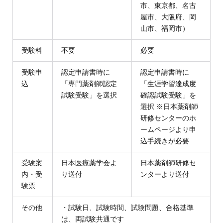
市、東京都、名古
屋市、大阪府、岡
山市、福岡市）
受験料
不要
必要
受験申
認定申請書時に
認定申請書時に
込
「専門薬剤師認定
「生涯学習達成度
試験受験」を選択
確認試験受験」を
選択 ※日本薬剤師
研修センターのホ
ームページより申
込手続きが必要
受験案
日本医療薬学会よ
日本薬剤師研修セ
内・受
り送付
ンターより送付
験票
その他
・試験日、試験時間、試験問題、合格基準
は、両試験共通です