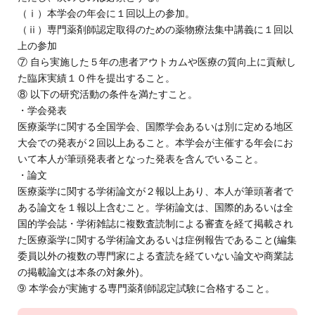
（ⅰ）本学会の年会に１回以上の参加。
（ⅱ）専門薬剤師認定取得のための薬物療法集中講義に１回以
上の参加
⑦ 自ら実施した５年の患者アウトカムや医療の質向上に貢献し
た臨床実績１０件を提出すること。
⑧ 以下の研究活動の条件を満たすこと。
・学会発表
医療薬学に関する全国学会、国際学会あるいは別に定める地区
大会での発表が２回以上あること。本学会が主催する年会にお
いて本人が筆頭発表者となった発表を含んでいること。
・論文
医療薬学に関する学術論文が２報以上あり、本人が筆頭著者で
ある論文を１報以上含むこと。学術論文は、国際的あるいは全
国的学会誌・学術雑誌に複数査読制による審査を経て掲載され
た医療薬学に関する学術論文あるいは症例報告であること(編集
委員以外の複数の専門家による査読を経ていない論文や商業誌
の掲載論文は本条の対象外)。
➈ 本学会が実施する専門薬剤師認定試験に合格すること。