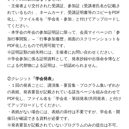
・主催者より交付された受講証、参加証（受講者氏名が記載さ
れているもの）、ネームカード、受講証明書等のコピーをPDF
化し、ファイル名を「学会名・参加」と付けてアップロードし
てください。
・本学会の年会の参加証明証に限って、会員マイページの「参
加行事閲覧」→「行事参加履歴」画面のスクリーンショットを
PDF化したもので代用可能です。
※証明証類の紛失時には、主催者にお問い合わせください。
※学会参加に係る証明資料として、発表抄録や出張命令簿など
による代替物による証明は、一切認められません。
②クレジット
「学会発表」
・１回の発表ごとに、講演集・要旨集・プログラム集いずれか
の表紙、発表要旨が記載されている該当ページを組み合わせて
PDF化し、ファイル名を「学会名・筆頭発表/共同発表」と付け
てアップロードしてください。
・表紙がない場合には、表紙の添付は不要ですが、学会名・開
催日が確認できる資料が必要です。
※発表要旨が記載されていないプログラムのみの提出は不可。