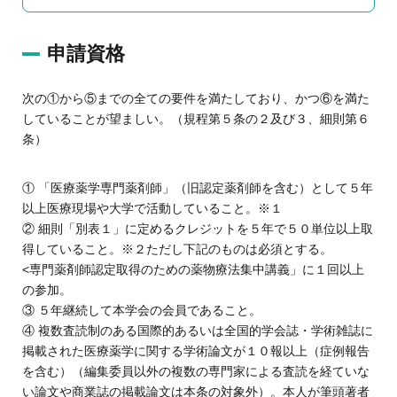
申請資格
次の①から⑤までの全ての要件を満たしており、かつ⑥を満た
していることが望ましい。（規程第５条の２及び３、細則第６
条）
① 「医療薬学専門薬剤師」（旧認定薬剤師を含む）として５年
以上医療現場や大学で活動していること。※１
② 細則「別表１」に定めるクレジットを５年で５０単位以上取
得していること。※２ただし下記のものは必須とする。
<専門薬剤師認定取得のための薬物療法集中講義」に１回以上
の参加。
③ ５年継続して本学会の会員であること。
④ 複数査読制のある国際的あるいは全国的学会誌・学術雑誌に
掲載された医療薬学に関する学術論文が１０報以上（症例報告
を含む）（編集委員以外の複数の専門家による査読を経ていな
い論文や商業誌の掲載論文は本条の対象外）。本人が筆頭著者