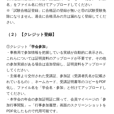
名」をファイル名に付けてアップロードしてください
※「試験合格証登録」に合格証の登録が無いと⑪の試験受験免
除になりません。過去に合格済みの方は漏れなく登録してくだ
さい。
（２）
【クレジット登録】
①クレジット
「学会参加」
・事務局で参加情報を把握している実績が自動的に表示され、
これらについては証明資料のアップロードが不要です。その他
の参加実績がある場合は追加登録し、証明資料をアップロード
してください。
・主催者より交付された受講証、参加証（受講者氏名が記載さ
れているもの）、ネームカード、受講証明書等のコピーをPDF
化し、ファイル名を「学会名・参加」と付けてアップロードし
てください。
・本学会の年会の参加証明証に限って、会員マイページの「参
加行事閲覧」→「行事参加履歴」画面のスクリーンショットを
PDF化したもので代用可能です。