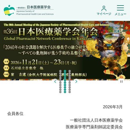
マイページ
メニュー
日本医療薬学会について
日本医療薬学会についてトップ
学術集会・セミナー
会頭挨拶
設立趣旨・活動概要
開催予定のイベント一覧
沿革・あゆみ
学術誌・書籍
年会
組織・名簿
医療薬学公開シンポジウム
委員会
医療薬学
フレッシャーズ・カンファランス
規程・細則
専門薬剤師制度
JPHCS（英文誌）
臨床研究セミナー
情報公開
出版書籍
薬物療法集中講義
学会概要
2026年3月
専門薬剤師制度トップ
がん専門薬剤師集中教育講座
薬剤師業務に関する情報提供
調査研究・学会賞・海外研修
医療薬学専門薬剤師制度
会員各位
がん専門薬剤師全体会議
がん専門薬剤師制度
一般社団法人日本医療薬学会
がん専門薬剤師アドバンスト研修会
調査研究
薬物療法専門薬剤師制度
医療薬学専門薬剤師認定委員会
症例関連セミナー
他団体との連携協力
学会賞