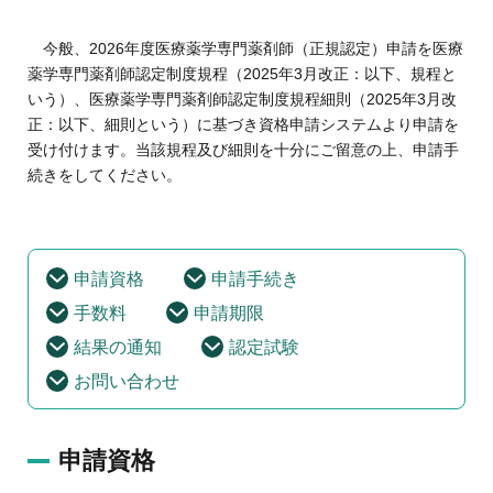
地域薬学ケア専門薬剤師制度
その他の主催イベント
海外研修
他団体との連携協力トップ
共催・後援イベント
今般、2026年度医療薬学専門薬剤師（正規認定）申請を医療
会員専用ページ
イベントの共催・後援
薬学専門薬剤師認定制度規程（2025年3月改正：以下、規程と
連携協力団体からのお知らせ
いう）、医療薬学専門薬剤師認定制度規程細則（2025年3月改
会員限定情報
マイページ
正：以下、細則という）に基づき資格申請システムより申請を
入会・各種手続き
受け付けます。当該規程及び細則を十分にご留意の上、申請手
English
続きをしてください。
申請資格
申請手続き
手数料
申請期限
結果の通知
認定試験
お問い合わせ
申請資格