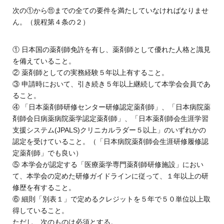
次の①から⑪までの全ての要件を満たしていなければなりませ
ん。（規程第４条の２）
① 日本国の薬剤師免許を有し、薬剤師として優れた人格と識見
を備えていること。
② 薬剤師としての実務経験５年以上有すること。
③ 申請時において、引き続き５年以上継続して本学会会員であ
ること。
④ 「日本薬剤師研修センター研修認定薬剤師」、「日本病院薬
剤師会日病薬病院薬学認定薬剤師」、「日本薬剤師会生涯学習
支援システム(JPALS)クリニカルラダー５以上」のいずれかの
認定を受けていること。（「日本病院薬剤師会生涯研修履修認
定薬剤師」でも良い）
⑤ 本学会が認定する「医療薬学専門薬剤師研修施設」におい
て、本学会の定めた研修ガイドラインに従って、１年以上の研
修歴を有すること。
⑥ 細則「別表１」で定めるクレジットを５年で５０単位以上取
得していること。
ただし、次のものは必須とする。