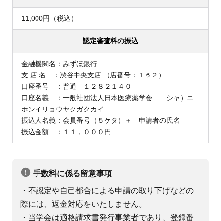
11,000円（税込）
認定審査料の振込
金融機関名：みずほ銀行
支 店 名 ：渋谷中央支店 （店番号：１６２）
口座番号 ：普通 １２８２１４０
口座名義 ：一般社団法人日本医療薬学会 シャ）ニ
ホンイリョウヤクガクカイ
振込人名義：会員番号（５ケタ）＋ 申請者の氏名
振込金額 ：１１，０００円
手数料に係る留意事項
・不認定や自己都合による申請の取り下げなどの
際には、返金対応をいたしません。
・当学会は適格請求書発行事業者であり、登録番