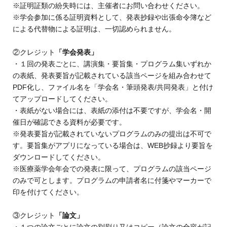
※証明証類の紛失時には、主催者にお問い合わせください。
※学会参加に係る証明資料として、発表抄録や出張命令簿など
による代替物による証明は、一切認められません。
②クレジット
「学会発表」
・１回の発表ごとに、講演集・要旨集・プログラム集いずれか
の表紙、発表要旨が記載されている該当ページを組み合わせて
PDF化し、ファイル名を「学会名・筆頭発表/共同発表」と付け
てアップロードしてください。
・表紙がない場合には、表紙の添付は不要ですが、学会名・開
催日が確認できる資料が必要です。
※発表要旨が記載されていないプログラムのみの提出は不可で
す。要旨集がアプリになっている場合は、WEB抄録より要旨を
ダウンロードしてください。
※医療薬学会年会での発表に限って、プログラムの該当ページ
のみで可とします。プログラムの申請者名に付箋やマーカーで
印を付けてください。
③クレジット
「論文」
・１つの論文ごとに論文の別刷り又はコピー（論文の全容が記