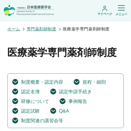
マイページ
メニュー
ホーム
専門薬剤師制度
医療薬学専門薬剤師制度
日本医療薬学会について
医療薬学専門薬剤師制度
日本医療薬学会についてトップ
学術集会・セミナー
会頭挨拶
設立趣旨・活動概要
開催予定のイベント一覧
沿革・あゆみ
学術誌・書籍
年会
制度概要・認定内容
規程・細則
組織・名簿
医療薬学公開シンポジウム
委員会
医療薬学
認定名簿
認定申請手続き
フレッシャーズ・カンファランス
規程・細則
専門薬剤師制度
JPHCS（英文誌）
臨床研究セミナー
情報公開
研修について
事例報告
出版書籍
薬物療法集中講義
学会概要
専門薬剤師制度トップ
認定試験
Q&A
がん専門薬剤師集中教育講座
薬剤師業務に関する情報提供
調査研究・学会賞・海外研修
医療薬学専門薬剤師制度
がん専門薬剤師全体会議
がん専門薬剤師制度
制度関連の講習会等
がん専門薬剤師アドバンスト研修会
調査研究
薬物療法専門薬剤師制度
症例関連セミナー
他団体との連携協力
学会賞