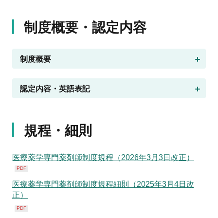
地域薬学ケア専門薬剤師制度
その他の主催イベント
海外研修
他団体との連携協力トップ
共催・後援イベント
制度概要・認定内容
会員専用ページ
イベントの共催・後援
連携協力団体からのお知らせ
会員限定情報
マイページ
入会・各種手続き
制度概要
English
認定内容・英語表記
規程・細則
医療薬学専門薬剤師制度規程（2026年3月3日改正）
PDF
医療薬学専門薬剤師制度規程細則（2025年3月4日改
正）
PDF