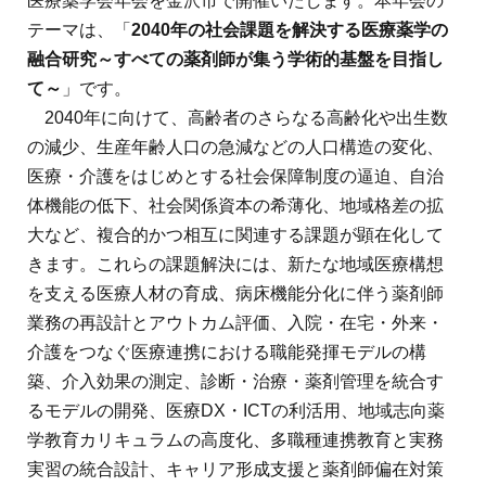
医療薬学会年会を金沢市で開催いたします。本年会の
テーマは、「
2040年の社会課題を解決する医療薬学の
融合研究～すべての薬剤師が集う学術的基盤を目指し
て～
」です。
2040年に向けて、高齢者のさらなる高齢化や出生数
の減少、生産年齢人口の急減などの人口構造の変化、
医療・介護をはじめとする社会保障制度の逼迫、自治
体機能の低下、社会関係資本の希薄化、地域格差の拡
大など、複合的かつ相互に関連する課題が顕在化して
きます。これらの課題解決には、新たな地域医療構想
を支える医療人材の育成、病床機能分化に伴う薬剤師
業務の再設計とアウトカム評価、入院・在宅・外来・
介護をつなぐ医療連携における職能発揮モデルの構
築、介入効果の測定、診断・治療・薬剤管理を統合す
るモデルの開発、医療DX・ICTの利活用、地域志向薬
学教育カリキュラムの高度化、多職種連携教育と実務
実習の統合設計、キャリア形成支援と薬剤師偏在対策