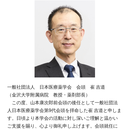
地域薬学ケア専門薬剤師制度
その他の主催イベント
海外研修
他団体との連携協力トップ
共催・後援イベント
会員専用ページ
イベントの共催・後援
連携協力団体からのお知らせ
会員限定情報
マイページ
入会・各種手続き
English
一般社団法人 日本医療薬学会 会頭 崔 吉道
（金沢大学附属病院 教授・薬剤部長）
この度、山本康次郎前会頭の後任として一般社団法
人日本医療薬学会第9代会頭を拝命した崔 吉道と申しま
す。日頃より本学会の活動に対し深いご理解と温かい
ご支援を賜り、心より御礼申し上げます。会頭就任に