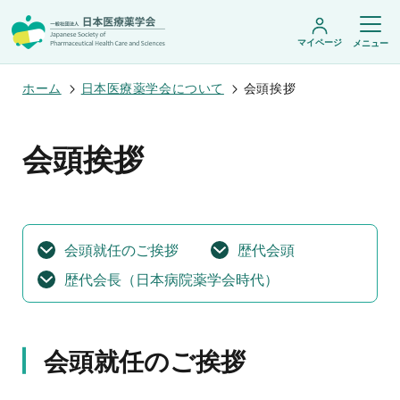
マイページ
メニュー
ホーム
日本医療薬学会について
会頭挨拶
日本医療薬学会について
会頭挨拶
日本医療薬学会についてトップ
学術集会・セミナー
会頭挨拶
設立趣旨・活動概要
開催予定のイベント一覧
沿革・あゆみ
学術誌・書籍
年会
会頭就任のご挨拶
歴代会頭
組織・名簿
医療薬学公開シンポジウム
委員会
医療薬学
歴代会長（日本病院薬学会時代）
フレッシャーズ・カンファランス
規程・細則
専門薬剤師制度
JPHCS（英文誌）
臨床研究セミナー
情報公開
出版書籍
薬物療法集中講義
学会概要
専門薬剤師制度トップ
がん専門薬剤師集中教育講座
薬剤師業務に関する情報提供
調査研究・学会賞・海外研修
医療薬学専門薬剤師制度
会頭就任のご挨拶
がん専門薬剤師全体会議
がん専門薬剤師制度
がん専門薬剤師アドバンスト研修会
調査研究
薬物療法専門薬剤師制度
症例関連セミナー
他団体との連携協力
学会賞