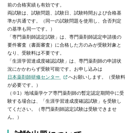
地域薬学ケア専門薬剤師制度
前の合格実績も有効です。
その他の主催イベント
海外研修
他団体との連携協力トップ
共催・後援イベント
両試験は、試験問題、試験日、試験時間および合格基
会員専用ページ
イベントの共催・後援
準が共通です。（同一の試験問題を使用し、合否判定
連携協力団体からのお知らせ
会員限定情報
の基準も同一です。）
マイページ
入会・各種手続き
「専門薬剤師認定試験」は、専門薬剤師認定申請後の
English
要件審査（書面審査）に合格した方のみが受験対象と
なり、受験料は不要です。
「生涯学習達成度確認試験」は、専門薬剤師の申請状
況にかかわらず受験可能です。お申し込みは
日本薬剤師研修センター
へお願いします。（受験料
が必要です。）
（※1）地域薬学ケア専門薬剤師の暫定認定期間中に受
験する場合は、「生涯学習達成度確認試験」を受験し
てください。（専門薬剤師認定試験は受験できませ
ん。）