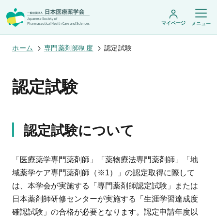
マイページ
メニュー
ホーム
専門薬剤師制度
認定試験
日本医療薬学会について
認定試験
日本医療薬学会についてトップ
学術集会・セミナー
会頭挨拶
設立趣旨・活動概要
開催予定のイベント一覧
沿革・あゆみ
認定試験について
学術誌・書籍
年会
組織・名簿
医療薬学公開シンポジウム
委員会
医療薬学
フレッシャーズ・カンファランス
規程・細則
「医療薬学専門薬剤師」「薬物療法専門薬剤師」「地
専門薬剤師制度
JPHCS（英文誌）
臨床研究セミナー
情報公開
出版書籍
域薬学ケア専門薬剤師（※1）」の認定取得に際して
薬物療法集中講義
学会概要
専門薬剤師制度トップ
がん専門薬剤師集中教育講座
は、本学会が実施する「専門薬剤師認定試験」または
薬剤師業務に関する情報提供
調査研究・学会賞・海外研修
医療薬学専門薬剤師制度
がん専門薬剤師全体会議
日本薬剤師研修センターが実施する「生涯学習達成度
がん専門薬剤師制度
がん専門薬剤師アドバンスト研修会
調査研究
薬物療法専門薬剤師制度
確認試験」の合格が必要となります。認定申請年度以
症例関連セミナー
他団体との連携協力
学会賞