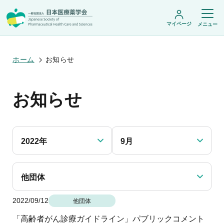
マイページ
メニュー
ホーム
お知らせ
日本医療薬学会について
お知らせ
日本医療薬学会についてトップ
学術集会・セミナー
会頭挨拶
設立趣旨・活動概要
開催予定のイベント一覧
沿革・あゆみ
学術誌・書籍
年会
組織・名簿
2022年
9月
医療薬学公開シンポジウム
委員会
医療薬学
フレッシャーズ・カンファランス
規程・細則
専門薬剤師制度
JPHCS（英文誌）
臨床研究セミナー
情報公開
出版書籍
他団体
薬物療法集中講義
学会概要
専門薬剤師制度トップ
がん専門薬剤師集中教育講座
薬剤師業務に関する情報提供
調査研究・学会賞・海外研修
医療薬学専門薬剤師制度
2022/09/12
がん専門薬剤師全体会議
他団体
がん専門薬剤師制度
がん専門薬剤師アドバンスト研修会
調査研究
薬物療法専門薬剤師制度
「高齢者がん診療ガイドライン」パブリックコメント
症例関連セミナー
他団体との連携協力
学会賞