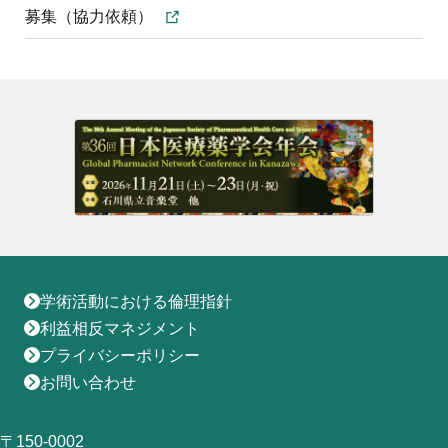
地域薬学ケア専門薬剤師制度
募集（協力依頼）
その他の主催イベント
海外研修
他団体との連携協力トップ
共催・後援イベント
会員専用ページ
イベントの共催・後援
連携協力団体からのお知らせ
会員限定情報
マイページ
入会・各種手続き
English
学術活動における倫理指針
利益相反マネジメント
プライバシーポリシー
お問い合わせ
〒150-0002