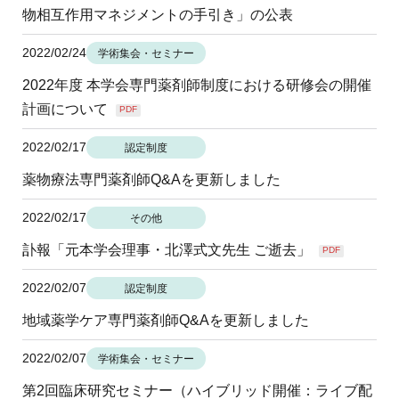
地域薬学ケア専門薬剤師制度
物相互作用マネジメントの手引き」の公表
その他の主催イベント
海外研修
他団体との連携協力トップ
共催・後援イベント
会員専用ページ
イベントの共催・後援
2022/02/24
学術集会・セミナー
連携協力団体からのお知らせ
会員限定情報
2022年度 本学会専門薬剤師制度における研修会の開催
マイページ
入会・各種手続き
計画について
PDF
English
2022/02/17
認定制度
薬物療法専門薬剤師Q&Aを更新しました
2022/02/17
その他
訃報「元本学会理事・北澤式文先生 ご逝去」
PDF
2022/02/07
認定制度
地域薬学ケア専門薬剤師Q&Aを更新しました
2022/02/07
学術集会・セミナー
第2回臨床研究セミナー（ハイブリッド開催：ライブ配