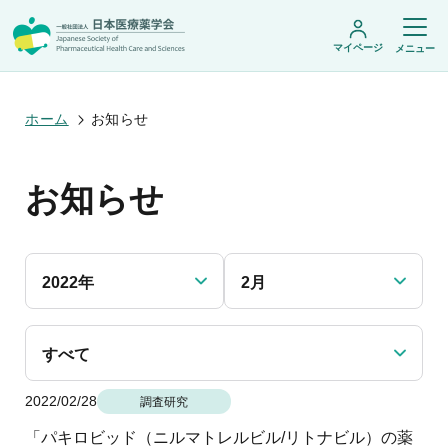
マイページ
メニュー
ホーム
お知らせ
日本医療薬学会について
お知らせ
日本医療薬学会についてトップ
学術集会・セミナー
会頭挨拶
設立趣旨・活動概要
開催予定のイベント一覧
沿革・あゆみ
学術誌・書籍
年会
組織・名簿
2022年
2月
医療薬学公開シンポジウム
委員会
医療薬学
フレッシャーズ・カンファランス
規程・細則
専門薬剤師制度
JPHCS（英文誌）
臨床研究セミナー
情報公開
出版書籍
すべて
薬物療法集中講義
学会概要
専門薬剤師制度トップ
がん専門薬剤師集中教育講座
薬剤師業務に関する情報提供
調査研究・学会賞・海外研修
医療薬学専門薬剤師制度
2022/02/28
がん専門薬剤師全体会議
調査研究
がん専門薬剤師制度
がん専門薬剤師アドバンスト研修会
調査研究
薬物療法専門薬剤師制度
「パキロビッド（ニルマトレルビル/リトナビル）の薬
症例関連セミナー
他団体との連携協力
学会賞