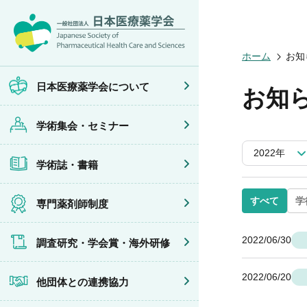
日本医療薬学
開催予定のイ
医療薬学
専門薬剤師制
調査研究
他団体との連
会員限定情報
会頭挨拶
年会
JPHCS（英
医療薬学専門
学会賞
イベントの共
マイページ
ホーム
お知
設立趣旨・活
医療薬学公開
出版書籍
がん専門薬剤
海外研修
連携協力団体
沿革・あゆみ
フレッシャー
薬物療法専門
日本医療薬学会について
お知
組織・名簿
臨床研究セミ
地域薬学ケア
委員会
薬物療法集中
学術集会・セミナー
規程・細則
がん専門薬剤
情報公開
がん専門薬剤
2022年
学会概要
がん専門薬剤
学術誌・書籍
薬剤師業務に
症例関連セミ
その他の主催
共催・後援イ
すべて
学
専門薬剤師制度
2022/06/30
調査研究・学会賞・海外研修
2022/06/20
他団体との連携協力