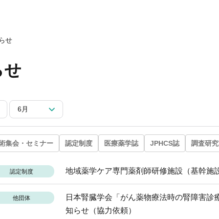
会についてトップ
ベント一覧
度トップ
携協力トップ
文誌）
薬剤師制度
催・後援
らせ
動概要
シンポジウム
師制度
からのお知らせ
ズ・カンファランス
薬剤師制度
らせ
ナー
専門薬剤師制度
講義
師集中教育講座
師全体会議
6月
師アドバンスト研修会
関する情報提供
ナー
イベント
ベント
術集会・セミナー
認定制度
医療薬学誌
JPHCS誌
調査研究
地域薬学ケア専門薬剤師研修施設（基幹施
認定制度
⽇本腎臓学会「がん薬物療法時の腎障害診療
他団体
知らせ（協力依頼）