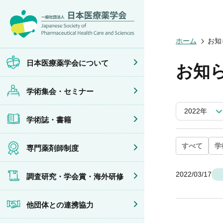
日本医療薬学
開催予定のイ
医療薬学
専門薬剤師制
調査研究
他団体との連
会員限定情報
会頭挨拶
年会
JPHCS（英
医療薬学専門
学会賞
イベントの共
マイページ
ホーム
お知
設立趣旨・活
医療薬学公開
出版書籍
がん専門薬剤
海外研修
連携協力団体
沿革・あゆみ
フレッシャー
薬物療法専門
日本医療薬学会について
お知
組織・名簿
臨床研究セミ
地域薬学ケア
委員会
薬物療法集中
学術集会・セミナー
規程・細則
がん専門薬剤
情報公開
がん専門薬剤
2022年
学会概要
がん専門薬剤
学術誌・書籍
薬剤師業務に
症例関連セミ
その他の主催
共催・後援イ
すべて
学
専門薬剤師制度
2022/03/17
調査研究・学会賞・海外研修
他団体との連携協力