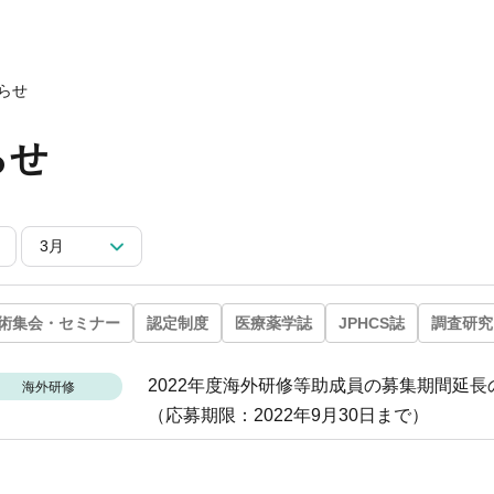
会についてトップ
ベント一覧
度トップ
携協力トップ
文誌）
薬剤師制度
催・後援
らせ
動概要
シンポジウム
師制度
からのお知らせ
ズ・カンファランス
薬剤師制度
らせ
ナー
専門薬剤師制度
講義
師集中教育講座
師全体会議
3月
師アドバンスト研修会
関する情報提供
ナー
イベント
ベント
術集会・セミナー
認定制度
医療薬学誌
JPHCS誌
調査研究
2022年度海外研修等助成員の募集期間延長
海外研修
（応募期限：2022年9月30日まで）