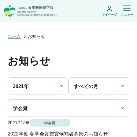
マイページ
メニュー
ホーム
お知らせ
日本医療薬学会について
お知らせ
日本医療薬学会についてトップ
学術集会・セミナー
会頭挨拶
設立趣旨・活動概要
開催予定のイベント一覧
沿革・あゆみ
学術誌・書籍
年会
組織・名簿
2021年
すべての月
医療薬学公開シンポジウム
委員会
医療薬学
フレッシャーズ・カンファランス
規程・細則
専門薬剤師制度
JPHCS（英文誌）
臨床研究セミナー
情報公開
出版書籍
学会賞
薬物療法集中講義
学会概要
専門薬剤師制度トップ
がん専門薬剤師集中教育講座
薬剤師業務に関する情報提供
調査研究・学会賞・海外研修
医療薬学専門薬剤師制度
2021/11/08
がん専門薬剤師全体会議
学会賞
がん専門薬剤師制度
がん専門薬剤師アドバンスト研修会
調査研究
薬物療法専門薬剤師制度
2022年度 各学会賞授賞候補者募集のお知らせ
症例関連セミナー
他団体との連携協力
学会賞