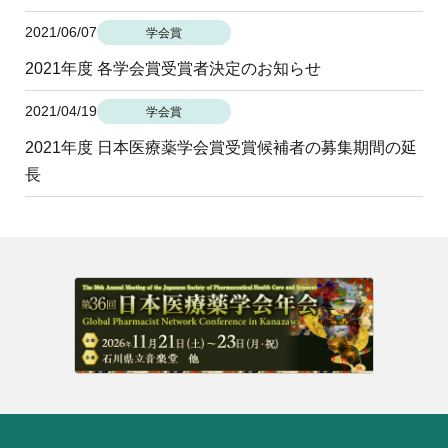
地域薬学ケア専門薬剤師制度
その他の主催イベント
海外研修
2021/06/07
学会賞
他団体との連携協力トップ
共催・後援イベント
会員専用ページ
イベントの共催・後援
2021年度 各学会賞受賞者決定のお知らせ
連携協力団体からのお知らせ
会員限定情報
2021/04/19
マイページ
学会賞
入会・各種手続き
English
2021年度 日本医療薬学会賞受賞候補者の募集期間の延
長