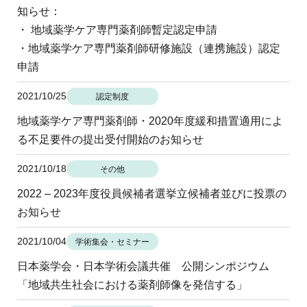
地域薬学ケア専門薬剤師制度
知らせ：
その他の主催イベント
海外研修
他団体との連携協力トップ
共催・後援イベント
・ 地域薬学ケア専門薬剤師暫定認定申請
会員専用ページ
イベントの共催・後援
・地域薬学ケア専門薬剤師研修施設（連携施設）認定
連携協力団体からのお知らせ
会員限定情報
申請
マイページ
入会・各種手続き
English
2021/10/25
認定制度
地域薬学ケア専門薬剤師・2020年度緩和措置適用によ
る不足要件の提出受付開始のお知らせ
2021/10/18
その他
2022 – 2023年度役員候補者選挙立候補者並びに投票の
お知らせ
2021/10/04
学術集会・セミナー
日本薬学会・日本学術会議共催 公開シンポジウム
「地域共生社会における薬剤師像を発信する」