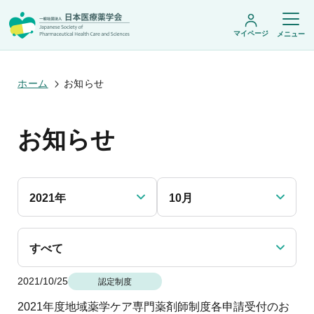
マイページ
メニュー
ホーム
お知らせ
日本医療薬学会について
お知らせ
日本医療薬学会についてトップ
学術集会・セミナー
会頭挨拶
設立趣旨・活動概要
開催予定のイベント一覧
沿革・あゆみ
学術誌・書籍
年会
組織・名簿
2021年
10月
医療薬学公開シンポジウム
委員会
医療薬学
フレッシャーズ・カンファランス
規程・細則
専門薬剤師制度
JPHCS（英文誌）
臨床研究セミナー
情報公開
出版書籍
すべて
薬物療法集中講義
学会概要
専門薬剤師制度トップ
がん専門薬剤師集中教育講座
薬剤師業務に関する情報提供
調査研究・学会賞・海外研修
医療薬学専門薬剤師制度
2021/10/25
がん専門薬剤師全体会議
認定制度
がん専門薬剤師制度
がん専門薬剤師アドバンスト研修会
調査研究
薬物療法専門薬剤師制度
2021年度地域薬学ケア専門薬剤師制度各申請受付のお
症例関連セミナー
他団体との連携協力
学会賞