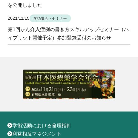
地域薬学ケア専門薬剤師制度
を公開しました
その他の主催イベント
海外研修
他団体との連携協力トップ
共催・後援イベント
会員専用ページ
イベントの共催・後援
2021/11/15
学術集会・セミナー
連携協力団体からのお知らせ
会員限定情報
第1回がん介入症例の書き方スキルアップセミナー（ハ
マイページ
入会・各種手続き
イブリット開催予定）参加登録受付のお知らせ
English
学術活動における倫理指針
利益相反マネジメント