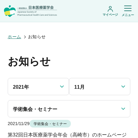
マイページ
メニュー
ホーム
お知らせ
日本医療薬学会について
お知らせ
日本医療薬学会についてトップ
学術集会・セミナー
会頭挨拶
設立趣旨・活動概要
開催予定のイベント一覧
沿革・あゆみ
学術誌・書籍
年会
組織・名簿
2021年
11月
医療薬学公開シンポジウム
委員会
医療薬学
フレッシャーズ・カンファランス
規程・細則
専門薬剤師制度
JPHCS（英文誌）
臨床研究セミナー
情報公開
出版書籍
学術集会・セミナー
薬物療法集中講義
学会概要
専門薬剤師制度トップ
がん専門薬剤師集中教育講座
薬剤師業務に関する情報提供
調査研究・学会賞・海外研修
医療薬学専門薬剤師制度
2021/11/29
がん専門薬剤師全体会議
学術集会・セミナー
がん専門薬剤師制度
がん専門薬剤師アドバンスト研修会
調査研究
薬物療法専門薬剤師制度
第32回日本医療薬学会年会（高崎市）のホームページ
症例関連セミナー
他団体との連携協力
学会賞