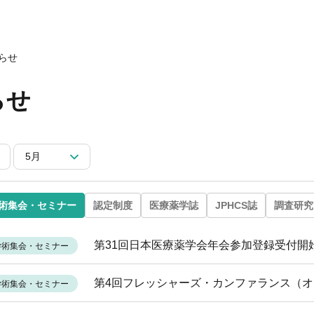
会についてトップ
ベント一覧
度トップ
携協力トップ
文誌）
薬剤師制度
催・後援
らせ
動概要
シンポジウム
師制度
からのお知らせ
ズ・カンファランス
薬剤師制度
らせ
ナー
専門薬剤師制度
講義
師集中教育講座
師全体会議
5月
師アドバンスト研修会
関する情報提供
ナー
イベント
ベント
術集会・セミナー
認定制度
医療薬学誌
JPHCS誌
調査研究
第31回日本医療薬学会年会参加登録受付開
学術集会・セミナー
第4回フレッシャーズ・カンファランス（
学術集会・セミナー