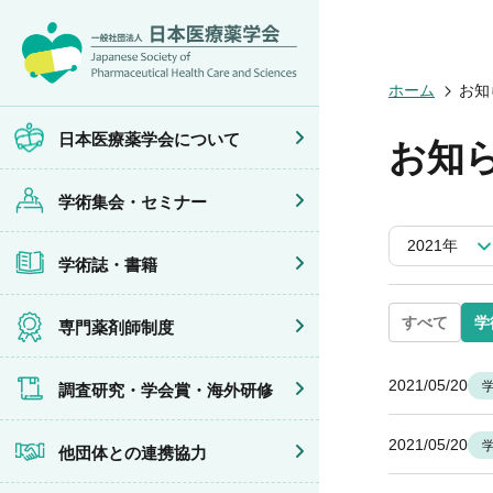
日本医療薬学
開催予定のイ
医療薬学
専門薬剤師制
調査研究
他団体との連
会員限定情報
会頭挨拶
年会
JPHCS（英
医療薬学専門
学会賞
イベントの共
マイページ
ホーム
お知
設立趣旨・活
医療薬学公開
出版書籍
がん専門薬剤
海外研修
連携協力団体
沿革・あゆみ
フレッシャー
薬物療法専門
日本医療薬学会について
お知
組織・名簿
臨床研究セミ
地域薬学ケア
委員会
薬物療法集中
学術集会・セミナー
規程・細則
がん専門薬剤
情報公開
がん専門薬剤
2021年
学会概要
がん専門薬剤
学術誌・書籍
薬剤師業務に
症例関連セミ
その他の主催
共催・後援イ
すべて
学
専門薬剤師制度
2021/05/20
調査研究・学会賞・海外研修
2021/05/20
他団体との連携協力