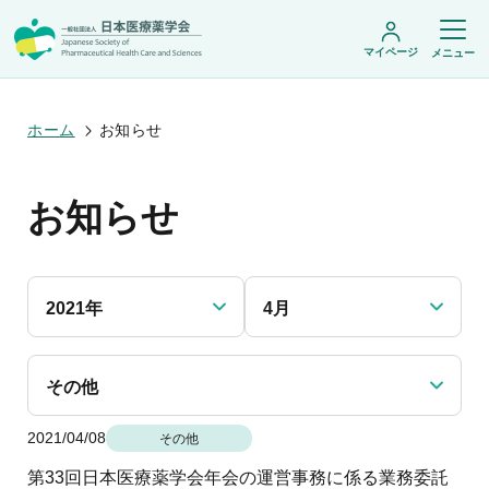
マイページ
メニュー
ホーム
お知らせ
日本医療薬学会について
お知らせ
日本医療薬学会についてトップ
学術集会・セミナー
会頭挨拶
設立趣旨・活動概要
開催予定のイベント一覧
沿革・あゆみ
学術誌・書籍
年会
組織・名簿
2021年
4月
医療薬学公開シンポジウム
委員会
医療薬学
フレッシャーズ・カンファランス
規程・細則
専門薬剤師制度
JPHCS（英文誌）
臨床研究セミナー
情報公開
出版書籍
その他
薬物療法集中講義
学会概要
専門薬剤師制度トップ
がん専門薬剤師集中教育講座
薬剤師業務に関する情報提供
調査研究・学会賞・海外研修
医療薬学専門薬剤師制度
2021/04/08
がん専門薬剤師全体会議
その他
がん専門薬剤師制度
がん専門薬剤師アドバンスト研修会
調査研究
薬物療法専門薬剤師制度
第33回日本医療薬学会年会の運営事務に係る業務委託
症例関連セミナー
他団体との連携協力
学会賞