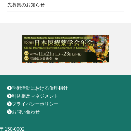
地域薬学ケア専門薬剤師制度
先募集のお知らせ
その他の主催イベント
海外研修
他団体との連携協力トップ
共催・後援イベント
会員専用ページ
イベントの共催・後援
連携協力団体からのお知らせ
会員限定情報
マイページ
入会・各種手続き
English
学術活動における倫理指針
利益相反マネジメント
プライバシーポリシー
お問い合わせ
〒150-0002