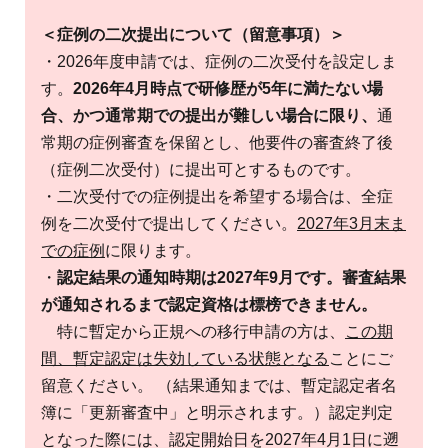
＜症例の二次提出について（留意事項）＞
・2026年度申請では、症例の二次受付を設定しま
す。
2026年4月時点で研修歴が5年に満たない場
合、かつ通常期での提出が難しい場合に限り、
通
常期の症例審査を保留とし、他要件の審査終了後
（症例二次受付）に提出可とするものです。
・二次受付での症例提出を希望する場合は、全症
例を二次受付で提出してください。
2027年3月末ま
での症例
に限ります。
・
認定結果の通知時期は2027年9月です。審査結果
が通知されるまで認定資格は標榜できません。
特に暫定から正規への移行申請の方は、
この期
間、暫定認定は失効している状態となる
ことにご
留意ください。 （結果通知までは、暫定認定者名
簿に「更新審査中」と明示されます。）認定判定
となった際には、認定開始日を2027年4月1日に遡