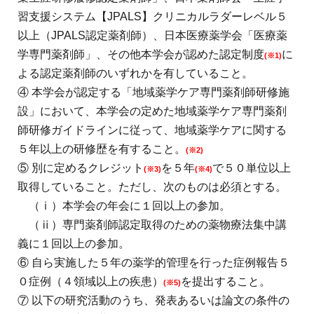
習支援システム【JPALS】クリニカルラダーレベル５
以上（JPALS認定薬剤師）、日本医療薬学会「医療薬
学専門薬剤師」、その他本学会が認めた認定制度
に
(※1)
よる認定薬剤師のいずれかを有していること。
④ 本学会が認定する「地域薬学ケア専門薬剤師研修施
設」において、本学会の定めた地域薬学ケア専門薬剤
師研修ガイドラインに従って、地域薬学ケアに関する
５年以上の研修歴を有すること。
(※2)
⑤ 別に定めるクレジット
を５年
で５０単位以上
(※3)
(※4)
取得していること。ただし、次のものは必須とする。
（ⅰ）本学会の年会に１回以上の参加。
（ⅱ）専門薬剤師認定取得のための薬物療法集中講
義に１回以上の参加。
⑥ 自ら実施した５年の薬学的管理を行った症例報告５
０症例（４領域以上の疾患）
を提出すること。
(※5)
⑦ 以下の研究活動のうち、発表あるいは論文の条件の