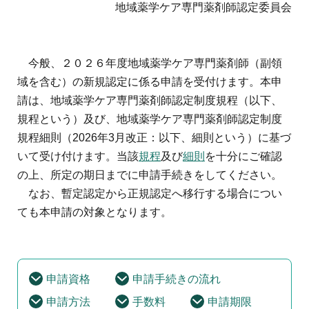
地域薬学ケア専門薬剤師制度
地域薬学ケア専門薬剤師認定委員会
その他の主催イベント
海外研修
他団体との連携協力トップ
共催・後援イベント
会員専用ページ
イベントの共催・後援
連携協力団体からのお知らせ
今般、２０２６年度地域薬学ケア専門薬剤師（副領
会員限定情報
マイページ
入会・各種手続き
域を含む）の新規認定に係る申請を受付けます。本申
English
請は、地域薬学ケア専門薬剤師認定制度規程（以下、
規程という）及び、地域薬学ケア専門薬剤師認定制度
規程細則（2026年3月改正：以下、細則という）に基づ
いて受け付けます。当該
規程
及び
細則
を十分にご確認
の上、所定の期日までに申請手続きをしてください。
なお、暫定認定から正規認定へ移行する場合につい
ても本申請の対象となります。
申請資格
申請手続きの流れ
申請方法
手数料
申請期限