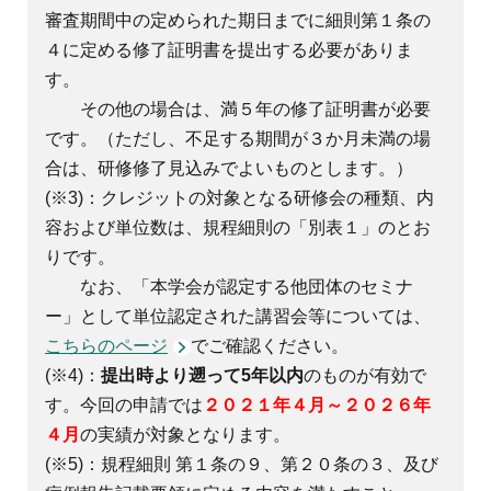
審査期間中の定められた期日までに細則第１条の
４に定める修了証明書を提出する必要がありま
す。
その他の場合は、満５年の修了証明書が必要
です。（ただし、不足する期間が３か月未満の場
合は、研修修了見込みでよいものとします。）
(※3)：クレジットの対象となる研修会の種類、内
容および単位数は、規程細則の「別表１」のとお
りです。
なお、「本学会が認定する他団体のセミナ
ー」として単位認定された講習会等については、
こちらのページ
でご確認ください。
(※4)：
提出時より遡って5年以内
のものが有効で
す。今回の申請では
２０２１年４月～２０２６年
４月
の実績が対象となります。
(※5)：規程細則 第１条の９、第２０条の３、及び