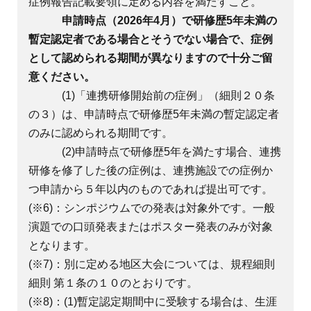
症例報告記載要領に定める内容を満たすこと。
申請時点（2026年4月）で研修歴5年未満の
暫定認定者である場合とそうでない場合で、症例
として認められる期間が異なりますので十分ご留
意ください。
(1)「連携研修開始前の症例」（細則２０条
の３）は、申請時点で研修歴5年未満の暫定認定者
のみに認められる期間です。
(2)申請時点で研修歴5年を満たす場合、連携
研修を修了した後の症例は、連携施設での症例か
つ申請から５年以内のものであれば提出可です。
(※6)：シンポジウムでの発表は対象外です。一般
演題での口頭発表またはポスター発表のみが対象
となります。
(※7)：別に定める地区大会については、規程細則
細則 第１条の１０のとおりです。
(※8)：(1)暫定認定期間中に受験する場合は、生涯