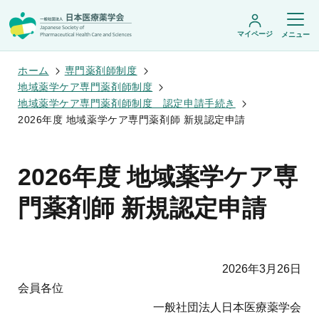
マイページ
メニュー
ホーム
専門薬剤師制度
地域薬学ケア専門薬剤師制度
地域薬学ケア専門薬剤師制度 認定申請手続き
日本医療薬学会について
2026年度 地域薬学ケア専門薬剤師 新規認定申請
日本医療薬学会についてトップ
学術集会・セミナー
会頭挨拶
2026年度 地域薬学ケア専
設立趣旨・活動概要
開催予定のイベント一覧
沿革・あゆみ
学術誌・書籍
年会
門薬剤師 新規認定申請
組織・名簿
医療薬学公開シンポジウム
委員会
医療薬学
フレッシャーズ・カンファランス
規程・細則
専門薬剤師制度
JPHCS（英文誌）
臨床研究セミナー
情報公開
出版書籍
薬物療法集中講義
学会概要
専門薬剤師制度トップ
2026年3月26日
がん専門薬剤師集中教育講座
薬剤師業務に関する情報提供
調査研究・学会賞・海外研修
医療薬学専門薬剤師制度
がん専門薬剤師全体会議
会員各位
がん専門薬剤師制度
がん専門薬剤師アドバンスト研修会
調査研究
一般社団法人日本医療薬学会
薬物療法専門薬剤師制度
症例関連セミナー
他団体との連携協力
学会賞