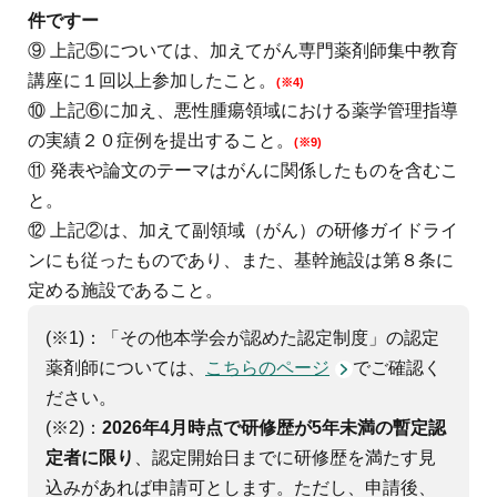
件ですー
⑨ 上記⑤については、加えてがん専門薬剤師集中教育
講座に１回以上参加したこと。
(※4)
⑩ 上記⑥に加え、悪性腫瘍領域における薬学管理指導
の実績２０症例を提出すること。
(※9)
⑪ 発表や論文のテーマはがんに関係したものを含むこ
と。
⑫ 上記②は、加えて副領域（がん）の研修ガイドライ
ンにも従ったものであり、また、基幹施設は第８条に
定める施設であること。
(※1)：「その他本学会が認めた認定制度」の認定
薬剤師については、
こちらのページ
でご確認く
ださい。
(※2)：
2026年4月時点で研修歴が5年未満の暫定認
定者に限り
、認定開始日までに研修歴を満たす見
込みがあれば申請可とします。ただし、申請後、