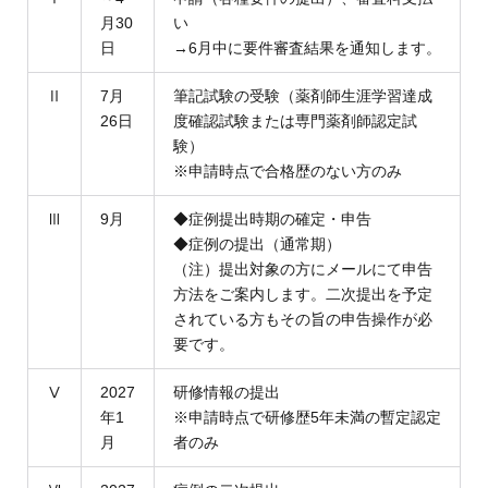
月30
い
日
→6月中に要件審査結果を通知します。
Ⅱ
7月
筆記試験の受験（薬剤師生涯学習達成
26日
度確認試験または専門薬剤師認定試
験）
※申請時点で合格歴のない方のみ
Ⅲ
9月
◆症例提出時期の確定・申告
◆症例の提出（通常期）
（注）提出対象の方にメールにて申告
方法をご案内します。二次提出を予定
されている方もその旨の申告操作が必
要です。
Ⅴ
2027
研修情報の提出
年1
※申請時点で研修歴5年未満の暫定認定
月
者のみ