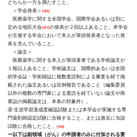
どちらか一方を満たすこと。
＜学会発表＞
(※6)
医療薬学に関する全国学会、国際学会あるいは別に
定める地区大会
の発表が２回以上あること。本学会
(※7)
が主催する年会において本人が筆頭発表者となった発
表を含んでいること。
＜論文＞
医療薬学に関する本人が筆頭著者である学術論文が
１報以上あること。学術論文は、国際的あるいは全国
的学会誌・学術雑誌に複数査読制による審査を経て掲
載された論文あるいは症例報告であること（編集委員
以外の複数の専門家による査読を経ていない論文や商
業誌の掲載論文は、本条の対象外）。
⑧ 生涯学習達成度確認試験または本学会が実施する専
門薬剤師認定試験に合格すること。または過去に当該
試験に合格したこと。
(※8)
ー以下は副領域（がん）の申請者のみに付加される要