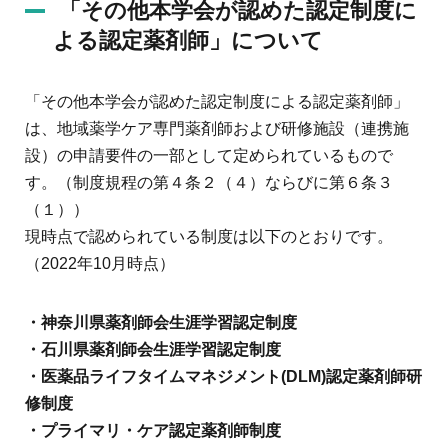
地域薬学ケア専門薬剤師制度
「その他本学会が認めた認定制度に
その他の主催イベント
海外研修
他団体との連携協力トップ
よる認定薬剤師」について
共催・後援イベント
会員専用ページ
イベントの共催・後援
連携協力団体からのお知らせ
会員限定情報
「その他本学会が認めた認定制度による認定薬剤師」
マイページ
入会・各種手続き
は、地域薬学ケア専門薬剤師および研修施設（連携施
English
設）の申請要件の一部として定められているもので
す。（制度規程の第４条２（４）ならびに第６条３
（１））
現時点で認められている制度は以下のとおりです。
（2022年10月時点）
・神奈川県薬剤師会生涯学習認定制度
・石川県薬剤師会生涯学習認定制度
・医薬品ライフタイムマネジメント(DLM)認定薬剤師研
修制度
・プライマリ・ケア認定薬剤師制度