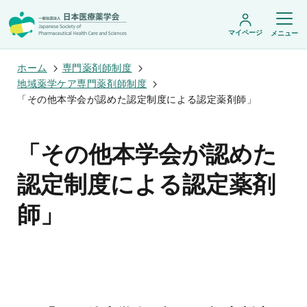
マイページ
メニュー
ホーム
専門薬剤師制度
地域薬学ケア専門薬剤師制度
「その他本学会が認めた認定制度による認定薬剤師」
日本医療薬学会について
日本医療薬学会についてトップ
「その他本学会が認めた
学術集会・セミナー
会頭挨拶
設立趣旨・活動概要
開催予定のイベント一覧
認定制度による認定薬剤
沿革・あゆみ
学術誌・書籍
年会
組織・名簿
医療薬学公開シンポジウム
師」
委員会
医療薬学
フレッシャーズ・カンファランス
規程・細則
専門薬剤師制度
JPHCS（英文誌）
臨床研究セミナー
情報公開
出版書籍
薬物療法集中講義
学会概要
専門薬剤師制度トップ
がん専門薬剤師集中教育講座
薬剤師業務に関する情報提供
調査研究・学会賞・海外研修
医療薬学専門薬剤師制度
がん専門薬剤師全体会議
がん専門薬剤師制度
がん専門薬剤師アドバンスト研修会
調査研究
薬物療法専門薬剤師制度
症例関連セミナー
他団体との連携協力
学会賞