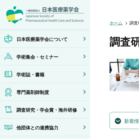
日本医療薬学
開催予定のイ
医療薬学
専門薬剤師制
調査研究
他団体との連
会員限定情報
ホーム
調査
会頭挨拶
年会
JPHCS（英
医療薬学専門
学会賞
イベントの共
マイページ
設立趣旨・活
医療薬学公開
出版書籍
がん専門薬剤
海外研修
連携協力団体
沿革・あゆみ
フレッシャー
薬物療法専門
調査
日本医療薬学会について
組織・名簿
臨床研究セミ
地域薬学ケア
委員会
薬物療法集中
学術集会・セミナー
規程・細則
がん専門薬剤
情報公開
がん専門薬剤
学会概要
がん専門薬剤
学術誌・書籍
薬剤師業務に
症例関連セミ
その他の主催
共催・後援イ
専門薬剤師制度
調査研究・学会賞・海外研修
新着情
他団体との連携協力