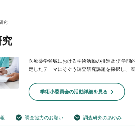
会についてトップ
ベント一覧
度トップ
携協力トップ
研究
文誌）
薬剤師制度
催・後援
動概要
シンポジウム
師制度
からのお知らせ
ズ・カンファランス
薬剤師制度
研究
ナー
専門薬剤師制度
講義
師集中教育講座
医療薬学領域における学術活動の推進及び 学問
師全体会議
師アドバンスト研修会
定したテーマにそぐう調査研究課題を採択し、 
関する情報提供
ナー
イベント
ベント
学術小委員会の活動詳細を見る
報
調査協力のお願い
調査研究のあゆみ