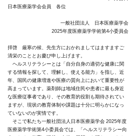
地域薬学ケア専門薬剤師制度
その他の主催イベント
海外研修
日本医療薬学会会員 各位
他団体との連携協力トップ
共催・後援イベント
会員専用ページ
イベントの共催・後援
一般社団法人 日本医療薬学会
連携協力団体からのお知らせ
会員限定情報
2025年度医療薬学学術第4小委員会
マイページ
入会・各種手続き
English
拝啓 厳寒の候、先生方におかれましてはますますご
清栄のこととお慶び申し上げます。
ヘルスリテラシーとは「自分自身の適切な健康に関
する情報を探して、理解し、使える能力」を指し、近
年、国民の健康増進や医療の質向上において重要性が
高まっています。薬剤師は地域住民や患者に最も身近
な医療従事者であり、その教育的役割も期待されてい
ますが、現状の教育体制や課題は十分に明らかになっ
ていないのが実情です。
そこで私たち一般社団法人日本医療薬学会 2025年度
医療薬学学術第
4
小委員会では、「ヘルスリテラシー向