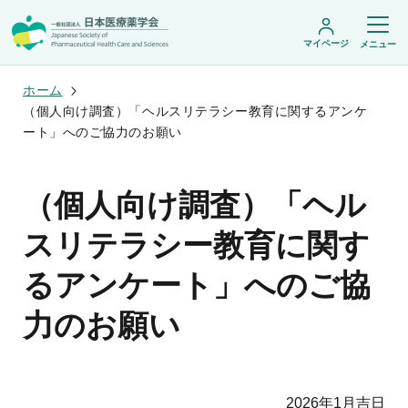
マイページ
メニュー
ホーム
（個人向け調査）「ヘルスリテラシー教育に関するアンケ
ート」へのご協力のお願い
日本医療薬学会について
日本医療薬学会についてトップ
（個人向け調査）「ヘル
学術集会・セミナー
会頭挨拶
設立趣旨・活動概要
開催予定のイベント一覧
スリテラシー教育に関す
沿革・あゆみ
学術誌・書籍
年会
組織・名簿
医療薬学公開シンポジウム
るアンケート」へのご協
委員会
医療薬学
フレッシャーズ・カンファランス
規程・細則
専門薬剤師制度
JPHCS（英文誌）
臨床研究セミナー
情報公開
力のお願い
出版書籍
薬物療法集中講義
学会概要
専門薬剤師制度トップ
がん専門薬剤師集中教育講座
薬剤師業務に関する情報提供
調査研究・学会賞・海外研修
医療薬学専門薬剤師制度
がん専門薬剤師全体会議
がん専門薬剤師制度
がん専門薬剤師アドバンスト研修会
調査研究
薬物療法専門薬剤師制度
2026年1月吉日
症例関連セミナー
他団体との連携協力
学会賞