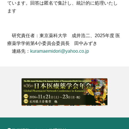
ています。回答は匿名で集計し、統計的に処理いたし
ます
研究責任者：東京薬科大学 成井浩二、
2025
年度 医
療薬学学術第
4
小委員会委員長 田中みずき
連絡先：
kuramaemidori@yahoo.co.jp