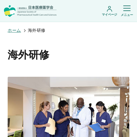
マイページ
メニュー
ホーム
海外研修
日本医療薬学会について
海外研修
日本医療薬学会についてトップ
学術集会・セミナー
会頭挨拶
設立趣旨・活動概要
開催予定のイベント一覧
沿革・あゆみ
学術誌・書籍
年会
組織・名簿
医療薬学公開シンポジウム
委員会
医療薬学
フレッシャーズ・カンファランス
規程・細則
専門薬剤師制度
JPHCS（英文誌）
臨床研究セミナー
情報公開
出版書籍
薬物療法集中講義
学会概要
専門薬剤師制度トップ
がん専門薬剤師集中教育講座
薬剤師業務に関する情報提供
調査研究・学会賞・海外研修
医療薬学専門薬剤師制度
がん専門薬剤師全体会議
がん専門薬剤師制度
がん専門薬剤師アドバンスト研修会
調査研究
薬物療法専門薬剤師制度
症例関連セミナー
他団体との連携協力
学会賞