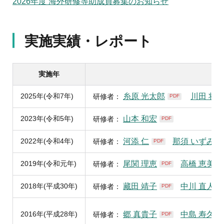
2026年度 海外研修等助成員募集のお知らせ
実施実績・レポート
実施年
2025年(令和7年)
糸原 光太郎
川田 将
研修者：
PDF
2023年(令和5年)
山本 和宏
研修者：
PDF
2022年(令和4年)
河添 仁
那須 いずみ
研修者：
PDF
P
2019年(令和元年)
尾関 理恵
高橋 恵美利
研修者：
PDF
2018年(平成30年)
藏田 靖子
中川 直人
研修者：
PDF
P
2016年(平成28年)
郷 真貴子
中島 寿久
研修者：
PDF
P