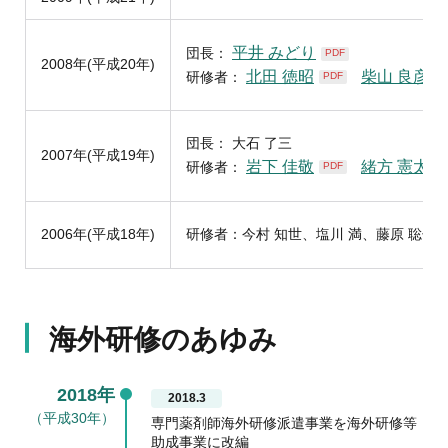
平井 みどり
団長：
PDF
2008年(平成20年)
北田 徳昭
柴山 良彦
研修者：
PDF
P
団長： 大石 了三
2007年(平成19年)
岩下 佳敬
緒方 憲太郎
研修者：
PDF
2006年(平成18年)
研修者：今村 知世、塩川 満、藤原 聡子、
海外研修のあゆみ
2018年
2018.3
（平成30年）
専門薬剤師海外研修派遣事業を海外研修等
助成事業に改編