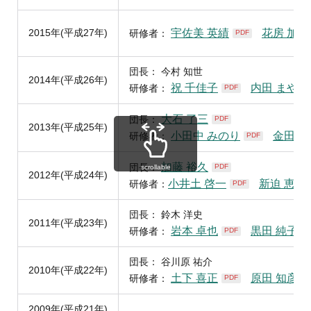
2015年(平成27年)
宇佐美 英績
花房 加奈
研修者：
PDF
団長： 今村 知世
2014年(平成26年)
祝 千佳子
内田 まやこ
研修者：
PDF
大石 了三
団長：
PDF
2013年(平成25年)
小田中 みのり
金田 典
研修者：
PDF
加藤 裕久
団長：
PDF
scrollable
2012年(平成24年)
小井土 啓一
新迫 恵子
研修者：
PDF
団長： 鈴木 洋史
2011年(平成23年)
岩本 卓也
黒田 純子
研修者：
PDF
P
団長： 谷川原 祐介
2010年(平成22年)
土下 喜正
原田 知彦
研修者：
PDF
P
2009年(平成21年)