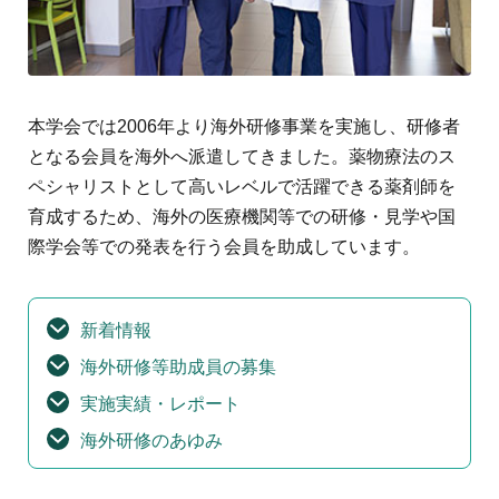
地域薬学ケア専門薬剤師制度
その他の主催イベント
海外研修
他団体との連携協力トップ
共催・後援イベント
会員専用ページ
イベントの共催・後援
連携協力団体からのお知らせ
会員限定情報
マイページ
本学会では2006年より海外研修事業を実施し、研修者
入会・各種手続き
English
となる会員を海外へ派遣してきました。薬物療法のス
ペシャリストとして高いレベルで活躍できる薬剤師を
育成するため、海外の医療機関等での研修・見学や国
際学会等での発表を行う会員を助成しています。
新着情報
海外研修等助成員の募集
実施実績・レポート
海外研修のあゆみ