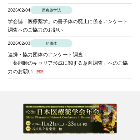
地域薬学ケア専門薬剤師制度
その他の主催イベント
海外研修
2026/02/04
医療薬学誌
他団体との連携協力トップ
共催・後援イベント
会員専用ページ
イベントの共催・後援
学会誌「医療薬学」の冊子体の廃止に係るアンケート
連携協力団体からのお知らせ
会員限定情報
調査へのご協力のお願い
マイページ
入会・各種手続き
English
2026/02/03
他団体
連携・協力団体のアンケート調査：
「薬剤師のキャリア形成に関する意向調査」へのご協
力のお願い
PDF