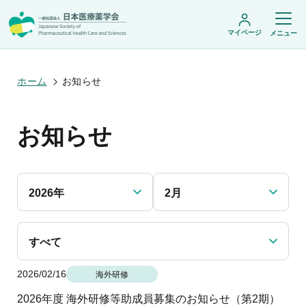
マイページ
メニュー
ホーム
お知らせ
日本医療薬学会について
お知らせ
日本医療薬学会についてトップ
学術集会・セミナー
会頭挨拶
設立趣旨・活動概要
開催予定のイベント一覧
沿革・あゆみ
学術誌・書籍
年会
組織・名簿
2026年
2月
医療薬学公開シンポジウム
委員会
医療薬学
フレッシャーズ・カンファランス
規程・細則
専門薬剤師制度
JPHCS（英文誌）
臨床研究セミナー
情報公開
出版書籍
すべて
薬物療法集中講義
学会概要
専門薬剤師制度トップ
がん専門薬剤師集中教育講座
薬剤師業務に関する情報提供
調査研究・学会賞・海外研修
医療薬学専門薬剤師制度
2026/02/16
がん専門薬剤師全体会議
海外研修
がん専門薬剤師制度
がん専門薬剤師アドバンスト研修会
調査研究
薬物療法専門薬剤師制度
2026年度 海外研修等助成員募集のお知らせ（第2期）
症例関連セミナー
他団体との連携協力
学会賞