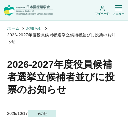
マイページ
メニュー
ホーム
お知らせ
2026-2027年度役員候補者選挙立候補者並びに投票のお知
らせ
日本医療薬学会について
日本医療薬学会についてトップ
2026-2027年度役員候補
学術集会・セミナー
会頭挨拶
設立趣旨・活動概要
開催予定のイベント一覧
者選挙立候補者並びに投
沿革・あゆみ
学術誌・書籍
年会
組織・名簿
医療薬学公開シンポジウム
票のお知らせ
委員会
医療薬学
フレッシャーズ・カンファランス
規程・細則
専門薬剤師制度
JPHCS（英文誌）
臨床研究セミナー
情報公開
出版書籍
薬物療法集中講義
学会概要
専門薬剤師制度トップ
がん専門薬剤師集中教育講座
薬剤師業務に関する情報提供
調査研究・学会賞・海外研修
医療薬学専門薬剤師制度
2025/10/17
その他
がん専門薬剤師全体会議
がん専門薬剤師制度
がん専門薬剤師アドバンスト研修会
調査研究
薬物療法専門薬剤師制度
症例関連セミナー
他団体との連携協力
学会賞