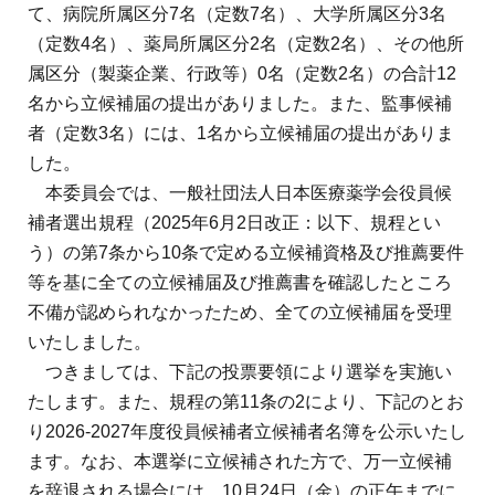
て、病院所属区分
7
名（定数
7
名）、大学所属区分
3
名
（定数
4
名）、薬局所属区分
2
名（定数
2
名）、その他所
属区分（製薬企業、行政等）
0
名（定数
2
名）の合計
12
名から立候補届の提出がありました。また、監事候補
者（定数
3
名）には、
1
名から立候補届の提出がありま
した。
本委員会では、一般社団法人日本医療薬学会役員候
補者選出規程（
2025
年
6
月
2
日改正：以下、規程とい
う）の第
7
条から
10
条で定める立候補資格及び推薦要件
等を基に全ての立候補届及び推薦書を確認したところ
不備が認められなかったため、全ての立候補届を受理
いたしました。
つきましては、下記の投票要領により選挙を実施い
たします。また、規程の第
11
条の
2
により、下記のとお
り
2026-2027
年度役員候補者立候補者名簿を公示いたし
ます。なお、本選挙に立候補された方で、万一立候補
を辞退される場合には、
10
月
24
日（金）の正午までに