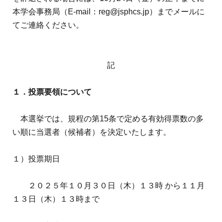
本学会事務局（
E-mail
：
reg@jsphcs.jp
）までメールに
てご連絡ください。
記
１．投票要領について
本選挙では、規程の第
15
条で定める有効得票数の多
い順に当選者（候補者）を決定いたします。
１）投票期日
２０２５年１０月３０日（木）１３時 から１１月
１３日（木）１３時まで