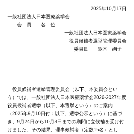
地域薬学ケア専門薬剤師制度
その他の主催イベント
海外研修
2025年10月17日
他団体との連携協力トップ
共催・後援イベント
一般社団法人日本医療薬学会
会員専用ページ
イベントの共催・後援
連携協力団体からのお知らせ
会 員 各 位
会員限定情報
一般社団法人日本医療薬学会
マイページ
入会・各種手続き
役員候補者選挙管理委員会
English
委員長 鈴木 絢子
役員候補者選挙管理委員会（以下、本委員会とい
う）では、一般社団法人日本医療薬学会
2026-2027
年度
役員候補者選挙（以下、本選挙という）のご案内
（
2025
年
9
月
10
日付：以下、選挙公示という）に基づ
き、
9
月
24
日から
10
月
8
日までの期間に立候補を受け付
けました。その結果、理事候補者（定数
15
名）とし