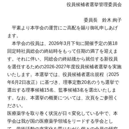
地域薬学ケア専門薬剤師制度
役員候補者選挙管理委員会
その他の主催イベント
海外研修
他団体との連携協力トップ
共催・後援イベント
会員専用ページ
イベントの共催・後援
委員長 鈴木 絢子
連携協力団体からのお知らせ
会員限定情報
平素より本学会の運営にご高配を賜り御礼申しあげ
マイページ
入会・各種手続き
ます。
English
本学会の役員は、
2026
年
3
月下旬に開催予定の第
18
回定時社員総会の終結時をもって任期の満了を迎えま
す。それに伴い、同総会の終結後から就任する新役員
を選任するための
2026-2027
年度役員候補者選挙を実施
いたします。本選挙では、役員候補者選出規程（
2025
年
6
月
2
日改正）に基づき、理事定数
20
名のうち選挙で
選出する理事候補
15
名、監事候補
3
名を選出いたしま
す。なお、本選挙の概要については、次頁をご参照く
ださい。
医療薬学を取り巻く状況が日々変化している中で、本
学会は我が国の医療薬学領域をリードする学会とし
て、学術活動の充実化を図りながら個々の会員の研究