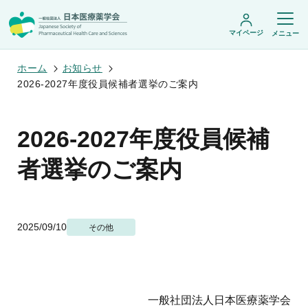
マイページ
メニュー
ホーム
お知らせ
2026-2027年度役員候補者選挙のご案内
日本医療薬学会について
2026-2027年度役員候補
日本医療薬学会についてトップ
学術集会・セミナー
会頭挨拶
者選挙のご案内
設立趣旨・活動概要
開催予定のイベント一覧
沿革・あゆみ
学術誌・書籍
年会
組織・名簿
医療薬学公開シンポジウム
委員会
医療薬学
フレッシャーズ・カンファランス
規程・細則
2025/09/10
専門薬剤師制度
その他
JPHCS（英文誌）
臨床研究セミナー
情報公開
出版書籍
薬物療法集中講義
学会概要
専門薬剤師制度トップ
がん専門薬剤師集中教育講座
薬剤師業務に関する情報提供
調査研究・学会賞・海外研修
医療薬学専門薬剤師制度
がん専門薬剤師全体会議
がん専門薬剤師制度
がん専門薬剤師アドバンスト研修会
調査研究
薬物療法専門薬剤師制度
一般社団法人日本医療薬学会
症例関連セミナー
他団体との連携協力
学会賞