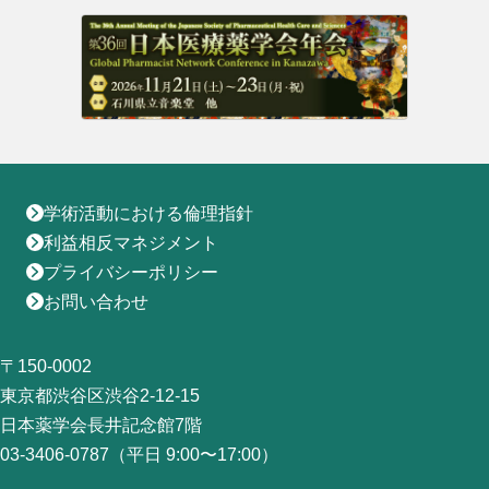
地域薬学ケア専門薬剤師制度
その他の主催イベント
海外研修
他団体との連携協力トップ
共催・後援イベント
会員専用ページ
イベントの共催・後援
連携協力団体からのお知らせ
会員限定情報
マイページ
入会・各種手続き
English
学術活動における倫理指針
利益相反マネジメント
プライバシーポリシー
お問い合わせ
〒150-0002
東京都渋谷区渋谷2-12-15
日本薬学会長井記念館7階
03-3406-0787（平日 9:00〜17:00）