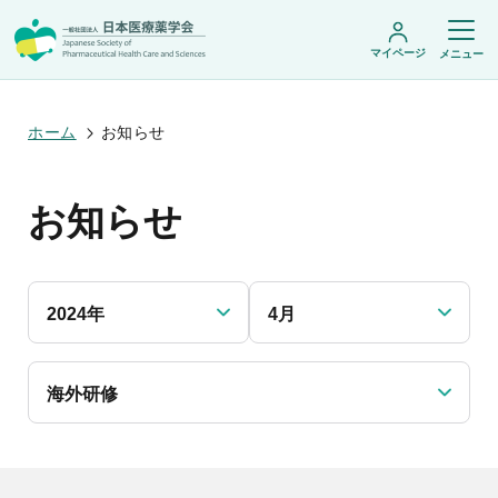
マイページ
メニュー
ホーム
お知らせ
日本医療薬学会について
お知らせ
日本医療薬学会についてトップ
学術集会・セミナー
会頭挨拶
設立趣旨・活動概要
開催予定のイベント一覧
沿革・あゆみ
学術誌・書籍
年会
組織・名簿
2024年
4月
医療薬学公開シンポジウム
委員会
医療薬学
フレッシャーズ・カンファランス
規程・細則
専門薬剤師制度
JPHCS（英文誌）
臨床研究セミナー
情報公開
出版書籍
海外研修
薬物療法集中講義
学会概要
専門薬剤師制度トップ
がん専門薬剤師集中教育講座
薬剤師業務に関する情報提供
調査研究・学会賞・海外研修
医療薬学専門薬剤師制度
がん専門薬剤師全体会議
がん専門薬剤師制度
がん専門薬剤師アドバンスト研修会
調査研究
薬物療法専門薬剤師制度
症例関連セミナー
他団体との連携協力
学会賞