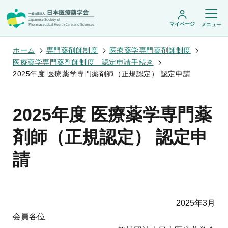
マイページ
メニュー
ホーム
専門薬剤師制度
医療薬学専門薬剤師制度
医療薬学専門薬剤師制度 認定申請手続き
2025年度 医療薬学専門薬剤師（正規認定） 認定申請
日本医療薬学会について
日本医療薬学会についてトップ
2025年度 医療薬学専門薬
学術集会・セミナー
会頭挨拶
設立趣旨・活動概要
開催予定のイベント一覧
剤師（正規認定） 認定申
沿革・あゆみ
学術誌・書籍
年会
組織・名簿
医療薬学公開シンポジウム
請
委員会
医療薬学
フレッシャーズ・カンファランス
規程・細則
専門薬剤師制度
JPHCS（英文誌）
臨床研究セミナー
情報公開
出版書籍
薬物療法集中講義
学会概要
専門薬剤師制度トップ
がん専門薬剤師集中教育講座
薬剤師業務に関する情報提供
調査研究・学会賞・海外研修
医療薬学専門薬剤師制度
2025年3月
がん専門薬剤師全体会議
がん専門薬剤師制度
がん専門薬剤師アドバンスト研修会
会員各位
調査研究
薬物療法専門薬剤師制度
症例関連セミナー
他団体との連携協力
学会賞