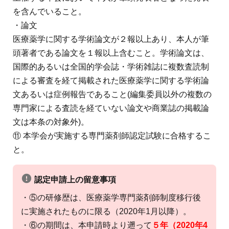
を含んでいること。
・論文
医療薬学に関する学術論文が２報以上あり、本人が筆
頭著者である論文を１報以上含むこと。学術論文は、
国際的あるいは全国的学会誌・学術雑誌に複数査読制
による審査を経て掲載された医療薬学に関する学術論
文あるいは症例報告であること(編集委員以外の複数の
専門家による査読を経ていない論文や商業誌の掲載論
文は本条の対象外)。
⑪ 本学会が実施する専門薬剤師認定試験に合格するこ
と。
認定申請上の留意事項
・⑤の研修歴は、医療薬学専門薬剤師制度移行後
に実施されたものに限る（2020年1月以降）。
・⑥の期間は、本申請時より遡って
５年（2020年4