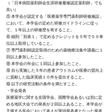
（「日本病院薬剤師会生涯研修履修認定薬剤師」でも
良い）
⑤ 本学会が認定する「医療薬学専門薬剤師研修施設」
において、本学会の定めた研修ガイドラインに従っ
て、１年以上の研修歴を有すること。
⑥ 細則「別表１」で定めるクレジットを５年で５０単
位以上取得していること。
⑦ 専門薬剤師認定取得のための薬物療法集中講義に１
回以上参加したこと。
⑧ 本学会の年会に１回以上参加したこと。
⑨ 自ら実施した５年の患者アウトカムや医療の質向上
に貢献した臨床実績１０件を提出すること。
⑩ 以下の研究活動の条件を満たすこと。
・学会発表
医療薬学に関する全国学会、国際学会あるいは別に定
める地区大会での発表が２回以上あること。本学会が
主催する年会において本人が筆頭発表者となった発表