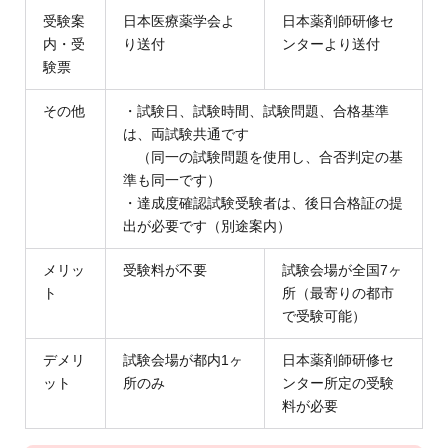
受験案
日本医療薬学会よ
日本薬剤師研修セ
内・受
り送付
ンターより送付
験票
その他
・試験日、試験時間、試験問題、合格基準
は、両試験共通です
（同一の試験問題を使用し、合否判定の基
準も同一です）
・達成度確認試験受験者は、後日合格証の提
出が必要です（別途案内）
メリッ
受験料が不要
試験会場が全国7ヶ
ト
所（最寄りの都市
で受験可能）
デメリ
試験会場が都内1ヶ
日本薬剤師研修セ
ット
所のみ
ンター所定の受験
料が必要