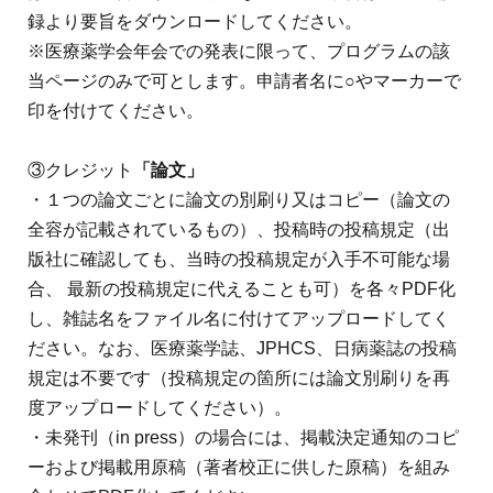
録より要旨をダウンロードしてください。
※医療薬学会年会での発表に限って、プログラムの該
当ページのみで可とします。申請者名に○やマーカーで
印を付けてください。
③クレジット
「論文」
・１つの論文ごとに論文の別刷り又はコピー（論文の
全容が記載されているもの）、投稿時の投稿規定（出
版社に確認しても、当時の投稿規定が入手不可能な場
合、 最新の投稿規定に代えることも可）を各々PDF化
し、雑誌名をファイル名に付けてアップロードしてく
ださい。なお、医療薬学誌、JPHCS、日病薬誌の投稿
規定は不要です（投稿規定の箇所には論文別刷りを再
度アップロードしてください）。
・未発刊（in press）の場合には、掲載決定通知のコピ
ーおよび掲載用原稿（著者校正に供した原稿）を組み