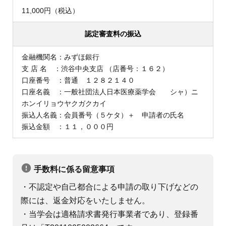
11,000円（税込）
認定審査料の振込
金融機関名：みずほ銀行
支 店 名 ：渋谷中央支店 （店番号：１６２）
口座番号 ：普通 １２８２１４０
口座名義 ：一般社団法人日本医療薬学会 シャ）ニ
ホンイリョウヤクガクカイ
振込人名義：会員番号（５ケタ）＋ 申請者の氏名
振込金額 ：１１，０００円
手数料に係る留意事項
・不認定や自己都合による申請の取り下げなどの
際には、返金対応をいたしません。
・当学会は適格請求書発行事業者であり、登録番