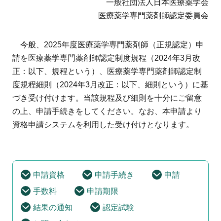
一般社団法人日本医療薬学会
地域薬学ケア専門薬剤師制度
その他の主催イベント
海外研修
医療薬学専門薬剤師認定委員会
他団体との連携協力トップ
共催・後援イベント
会員専用ページ
イベントの共催・後援
連携協力団体からのお知らせ
今般、2025年度医療薬学専門薬剤師（正規認定）申
会員限定情報
マイページ
入会・各種手続き
請を医療薬学専門薬剤師認定制度規程（2024年3月改
English
正：以下、規程という）、医療薬学専門薬剤師認定制
度規程細則（2024年3月改正：以下、細則という）に基
づき受け付けます。当該規程及び細則を十分にご留意
の上、申請手続きをしてください。なお、本申請より
資格申請システムを利用した受け付けとなります。
申請資格
申請手続き
申請
手数料
申請期限
結果の通知
認定試験