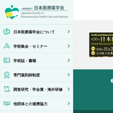
日本医療薬学
開催予定のイ
医療薬学
専門薬剤師制
調査研究
他団体との連
会員限定情報
会頭挨拶
年会
JPHCS（英
医療薬学専門
学会賞
イベントの共
マイページ
設立趣旨・活
医療薬学公開
出版書籍
がん専門薬剤
海外研修
連携協力団体
沿革・あゆみ
フレッシャー
薬物療法専門
日本医療薬学会について
組織・名簿
臨床研究セミ
地域薬学ケア
委員会
薬物療法集中
学術集会・セミナー
規程・細則
がん専門薬剤
情報公開
がん専門薬剤
学会概要
がん専門薬剤
学術誌・書籍
薬剤師業務に
症例関連セミ
その他の主催
共催・後援イ
専門薬剤師制度
調査研究・学会賞・海外研修
他団体との連携協力