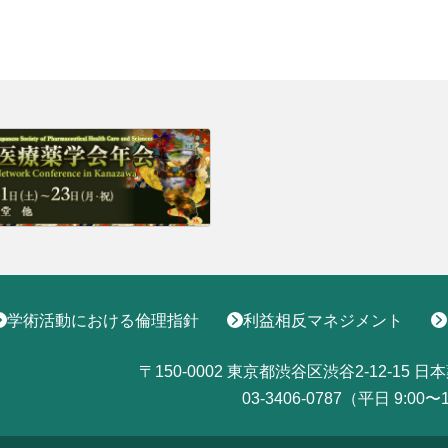
会についてトップ
ベント一覧
度トップ
携協力トップ
文誌）
薬剤師制度
催・後援
動概要
シンポジウム
師制度
からのお知らせ
ズ・カンファランス
薬剤師制度
ナー
専門薬剤師制度
講義
師集中教育講座
師全体会議
師アドバンスト研修会
関する情報提供
ナー
イベント
ベント
学術活動における倫理指針
利益相反マネジメント
〒150-0002
東京都渋谷区渋谷2-12-15
日本
03-3406-0787（平日 9:00〜