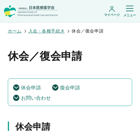
マイページ
メニュー
ホーム
入会・各種手続き
休会／復会申請
日本医療薬学会について
休会／復会申請
日本医療薬学会についてトップ
学術集会・セミナー
会頭挨拶
設立趣旨・活動概要
開催予定のイベント一覧
沿革・あゆみ
学術誌・書籍
年会
休会申請
復会申請
組織・名簿
医療薬学公開シンポジウム
委員会
医療薬学
お問い合わせ
フレッシャーズ・カンファランス
規程・細則
専門薬剤師制度
JPHCS（英文誌）
臨床研究セミナー
情報公開
出版書籍
薬物療法集中講義
学会概要
専門薬剤師制度トップ
がん専門薬剤師集中教育講座
薬剤師業務に関する情報提供
調査研究・学会賞・海外研修
医療薬学専門薬剤師制度
休会申請
がん専門薬剤師全体会議
がん専門薬剤師制度
がん専門薬剤師アドバンスト研修会
調査研究
薬物療法専門薬剤師制度
症例関連セミナー
他団体との連携協力
学会賞