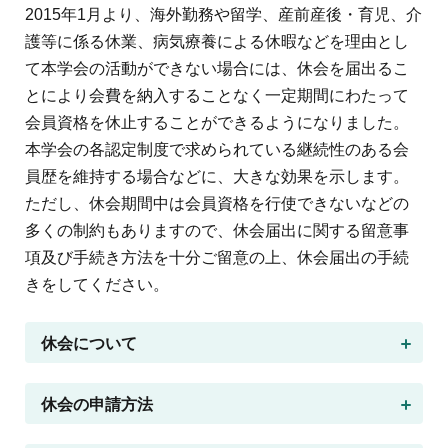
地域薬学ケア専門薬剤師制度
2015年1月より、海外勤務や留学、産前産後・育児、介
その他の主催イベント
海外研修
他団体との連携協力トップ
共催・後援イベント
護等に係る休業、病気療養による休暇などを理由とし
会員専用ページ
イベントの共催・後援
て本学会の活動ができない場合には、休会を届出るこ
連携協力団体からのお知らせ
会員限定情報
とにより会費を納入することなく一定期間にわたって
マイページ
入会・各種手続き
会員資格を休止することができるようになりました。
English
本学会の各認定制度で求められている継続性のある会
員歴を維持する場合などに、大きな効果を示します。
ただし、休会期間中は会員資格を行使できないなどの
多くの制約もありますので、休会届出に関する留意事
項及び手続き方法を十分ご留意の上、休会届出の手続
きをしてください。
休会について
休会の申請方法