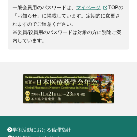
地域薬学ケア専門薬剤師制度
その他の主催イベント
海外研修
一般会員用のパスワードは、
マイページ
TOPの
他団体との連携協力トップ
共催・後援イベント
「お知らせ」に掲載しています。定期的に変更さ
会員専用ページ
イベントの共催・後援
連携協力団体からのお知らせ
れますのでご留意ください。
会員限定情報
※委員/役員用のパスワードは対象の方に別途ご案
マイページ
入会・各種手続き
内しています。
English
学術活動における倫理指針