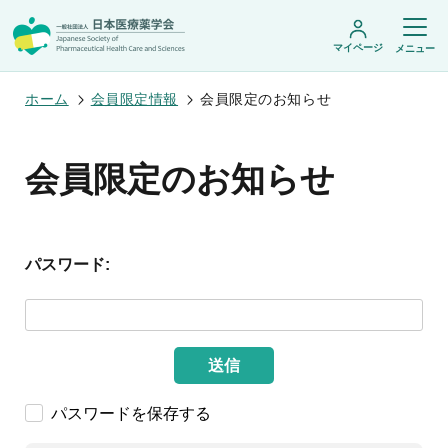
マイページ
メニュー
ホーム
会員限定情報
会員限定のお知らせ
日本医療薬学会について
会員限定のお知らせ
日本医療薬学会についてトップ
学術集会・セミナー
会頭挨拶
設立趣旨・活動概要
開催予定のイベント一覧
沿革・あゆみ
パスワード:
学術誌・書籍
年会
組織・名簿
医療薬学公開シンポジウム
委員会
医療薬学
フレッシャーズ・カンファランス
規程・細則
専門薬剤師制度
JPHCS（英文誌）
臨床研究セミナー
情報公開
出版書籍
薬物療法集中講義
送信
学会概要
専門薬剤師制度トップ
がん専門薬剤師集中教育講座
薬剤師業務に関する情報提供
調査研究・学会賞・海外研修
医療薬学専門薬剤師制度
がん専門薬剤師全体会議
がん専門薬剤師制度
パスワードを保存する
がん専門薬剤師アドバンスト研修会
調査研究
薬物療法専門薬剤師制度
症例関連セミナー
他団体との連携協力
学会賞