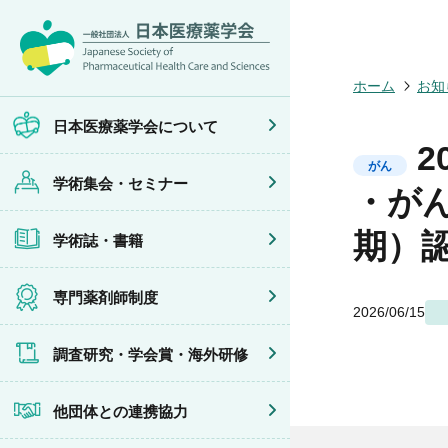
日本医療薬学
開催予定のイ
医療薬学
専門薬剤師制
調査研究
他団体との連
会員限定情報
会頭挨拶
年会
JPHCS（英
医療薬学専門
学会賞
イベントの共
マイページ
ホーム
お知
設立趣旨・活
医療薬学公開
出版書籍
がん専門薬剤
海外研修
連携協力団体
沿革・あゆみ
フレッシャー
薬物療法専門
日本医療薬学会について
組織・名簿
臨床研究セミ
地域薬学ケア
2
委員会
薬物療法集中
がん
学術集会・セミナー
規程・細則
がん専門薬剤
・が
情報公開
がん専門薬剤
学会概要
がん専門薬剤
期）
学術誌・書籍
薬剤師業務に
症例関連セミ
その他の主催
共催・後援イ
専門薬剤師制度
2026/06/15
調査研究・学会賞・海外研修
他団体との連携協力