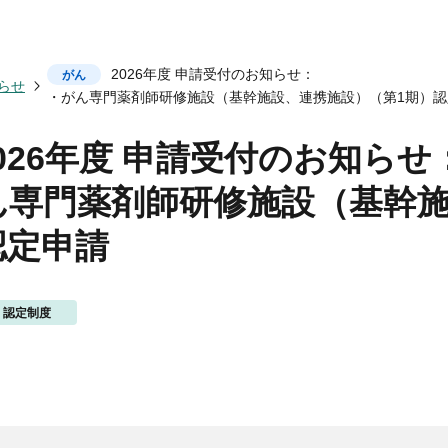
会についてトップ
ベント一覧
度トップ
携協力トップ
2026年度 申請受付のお知らせ：
がん
文誌）
薬剤師制度
催・後援
らせ
・がん専門薬剤師研修施設（基幹施設、連携施設）（第1期）認
動概要
シンポジウム
師制度
からのお知らせ
ズ・カンファランス
薬剤師制度
ナー
専門薬剤師制度
026年度 申請受付のお知らせ
講義
師集中教育講座
ん専門薬剤師研修施設（基幹施
師全体会議
師アドバンスト研修会
認定申請
関する情報提供
ナー
イベント
ベント
認定制度