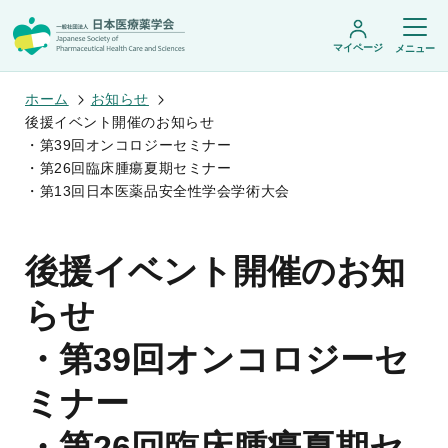
マイページ
メニュー
ホーム
お知らせ
後援イベント開催のお知らせ
・第39回オンコロジーセミナー
日本医療薬学会について
・第26回臨床腫瘍夏期セミナー
・第13回日本医薬品安全性学会学術大会
日本医療薬学会についてトップ
学術集会・セミナー
会頭挨拶
設立趣旨・活動概要
開催予定のイベント一覧
後援イベント開催のお知
沿革・あゆみ
学術誌・書籍
年会
組織・名簿
医療薬学公開シンポジウム
委員会
らせ
医療薬学
フレッシャーズ・カンファランス
規程・細則
専門薬剤師制度
JPHCS（英文誌）
臨床研究セミナー
情報公開
・第39回オンコロジーセ
出版書籍
薬物療法集中講義
学会概要
専門薬剤師制度トップ
がん専門薬剤師集中教育講座
薬剤師業務に関する情報提供
調査研究・学会賞・海外研修
医療薬学専門薬剤師制度
ミナー
がん専門薬剤師全体会議
がん専門薬剤師制度
がん専門薬剤師アドバンスト研修会
調査研究
薬物療法専門薬剤師制度
・第26回臨床腫瘍夏期セ
症例関連セミナー
他団体との連携協力
学会賞