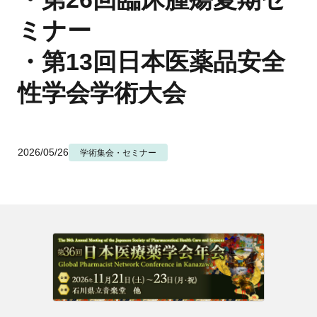
地域薬学ケア専門薬剤師制度
その他の主催イベント
海外研修
ミナー
他団体との連携協力トップ
共催・後援イベント
会員専用ページ
イベントの共催・後援
・第13回日本医薬品安全
連携協力団体からのお知らせ
会員限定情報
マイページ
入会・各種手続き
性学会学術大会
English
2026/05/26
学術集会・セミナー