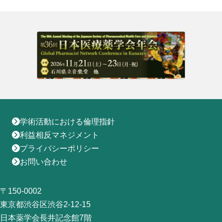
地域薬学ケア専門薬剤師制度
その他の主催イベント
海外研修
他団体との連携協力トップ
共催・後援イベント
会員専用ページ
イベントの共催・後援
連携協力団体からのお知らせ
会員限定情報
マイページ
入会・各種手続き
English
学術活動における倫理指針
利益相反マネジメント
プライバシーポリシー
お問い合わせ
〒150-0002
東京都渋谷区渋谷2-12-15
日本薬学会長井記念館7階