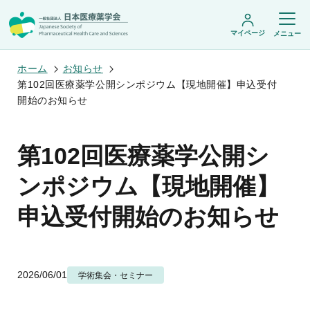
マイページ
メニュー
ホーム
お知らせ
第102回医療薬学公開シンポジウム【現地開催】申込受付
開始のお知らせ
日本医療薬学会について
日本医療薬学会についてトップ
第102回医療薬学公開シ
学術集会・セミナー
会頭挨拶
設立趣旨・活動概要
開催予定のイベント一覧
ンポジウム【現地開催】
沿革・あゆみ
学術誌・書籍
年会
組織・名簿
医療薬学公開シンポジウム
申込受付開始のお知らせ
委員会
医療薬学
フレッシャーズ・カンファランス
規程・細則
専門薬剤師制度
JPHCS（英文誌）
臨床研究セミナー
情報公開
出版書籍
薬物療法集中講義
学会概要
専門薬剤師制度トップ
がん専門薬剤師集中教育講座
薬剤師業務に関する情報提供
調査研究・学会賞・海外研修
医療薬学専門薬剤師制度
2026/06/01
学術集会・セミナー
がん専門薬剤師全体会議
がん専門薬剤師制度
がん専門薬剤師アドバンスト研修会
調査研究
薬物療法専門薬剤師制度
症例関連セミナー
他団体との連携協力
学会賞