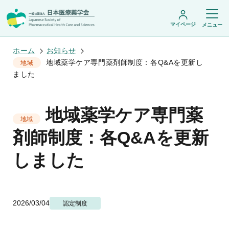
マイページ
メニュー
ホーム
お知らせ
地域薬学ケア専門薬剤師制度：各Q&Aを更新し
地域
ました
日本医療薬学会について
日本医療薬学会についてトップ
地域薬学ケア専門薬
学術集会・セミナー
会頭挨拶
地域
設立趣旨・活動概要
開催予定のイベント一覧
剤師制度：各Q&Aを更新
沿革・あゆみ
学術誌・書籍
年会
組織・名簿
医療薬学公開シンポジウム
しました
委員会
医療薬学
フレッシャーズ・カンファランス
規程・細則
専門薬剤師制度
JPHCS（英文誌）
臨床研究セミナー
情報公開
出版書籍
薬物療法集中講義
学会概要
専門薬剤師制度トップ
がん専門薬剤師集中教育講座
薬剤師業務に関する情報提供
調査研究・学会賞・海外研修
医療薬学専門薬剤師制度
2026/03/04
認定制度
がん専門薬剤師全体会議
がん専門薬剤師制度
がん専門薬剤師アドバンスト研修会
調査研究
薬物療法専門薬剤師制度
症例関連セミナー
他団体との連携協力
学会賞