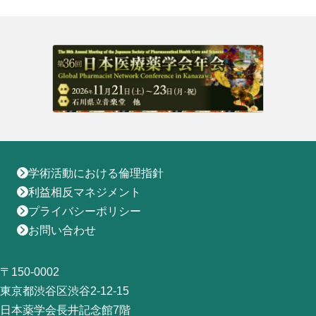
地域薬学ケア専門薬剤師制度
その他の主催イベント
海外研修
他団体との連携協力トップ
共催・後援イベント
会員専用ページ
イベントの共催・後援
連携協力団体からのお知らせ
会員限定情報
マイページ
入会・各種手続き
English
学術活動における倫理指針
利益相反マネジメント
プライバシーポリシー
お問い合わせ
〒150-0002
東京都渋谷区渋谷2-12-15
日本薬学会長井記念館7階