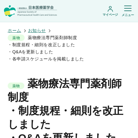
マイページ
メニュー
ホーム
お知らせ
薬物療法専門薬剤師制度
薬物
・制度規程・細則を改正しました
日本医療薬学会について
・Q&Aを更新しました
・各申請スケジュールを掲載しました
日本医療薬学会についてトップ
学術集会・セミナー
会頭挨拶
設立趣旨・活動概要
開催予定のイベント一覧
薬物療法専門薬剤師
沿革・あゆみ
学術誌・書籍
年会
薬物
組織・名簿
医療薬学公開シンポジウム
委員会
制度
医療薬学
フレッシャーズ・カンファランス
規程・細則
専門薬剤師制度
JPHCS（英文誌）
臨床研究セミナー
情報公開
・制度規程・細則を改正
出版書籍
薬物療法集中講義
学会概要
専門薬剤師制度トップ
がん専門薬剤師集中教育講座
薬剤師業務に関する情報提供
調査研究・学会賞・海外研修
医療薬学専門薬剤師制度
しました
がん専門薬剤師全体会議
がん専門薬剤師制度
がん専門薬剤師アドバンスト研修会
調査研究
薬物療法専門薬剤師制度
・Q&Aを更新しました
症例関連セミナー
他団体との連携協力
学会賞