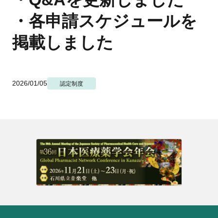
地域薬学ケア専門薬剤師制度
その他の主催イベント
海外研修
・各申請スケジュールを
他団体との連携協力トップ
共催・後援イベント
会員専用ページ
イベントの共催・後援
掲載しました
連携協力団体からのお知らせ
会員限定情報
マイページ
入会・各種手続き
English
2026/01/05
認定制度