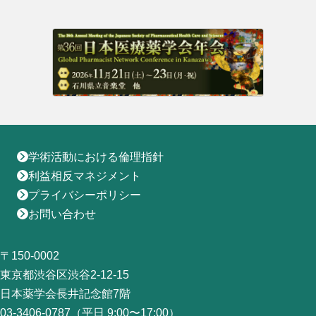
地域薬学ケア専門薬剤師制度
その他の主催イベント
海外研修
他団体との連携協力トップ
共催・後援イベント
会員専用ページ
イベントの共催・後援
連携協力団体からのお知らせ
会員限定情報
マイページ
入会・各種手続き
English
学術活動における倫理指針
利益相反マネジメント
プライバシーポリシー
お問い合わせ
〒150-0002
東京都渋谷区渋谷2-12-15
日本薬学会長井記念館7階
03-3406-0787（平日 9:00〜17:00）