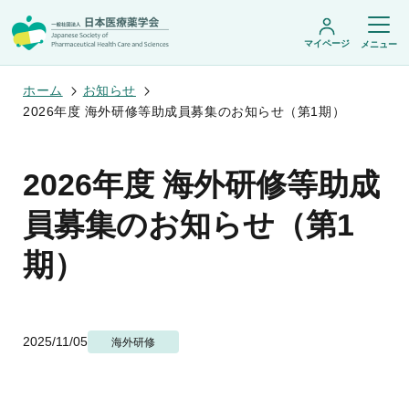
マイページ
メニュー
ホーム
お知らせ
2026年度 海外研修等助成員募集のお知らせ（第1期）
日本医療薬学会について
2026年度 海外研修等助成
日本医療薬学会についてトップ
学術集会・セミナー
会頭挨拶
員募集のお知らせ（第1
設立趣旨・活動概要
開催予定のイベント一覧
沿革・あゆみ
学術誌・書籍
年会
期）
組織・名簿
医療薬学公開シンポジウム
委員会
医療薬学
フレッシャーズ・カンファランス
規程・細則
専門薬剤師制度
JPHCS（英文誌）
臨床研究セミナー
情報公開
出版書籍
薬物療法集中講義
学会概要
専門薬剤師制度トップ
2025/11/05
海外研修
がん専門薬剤師集中教育講座
薬剤師業務に関する情報提供
調査研究・学会賞・海外研修
医療薬学専門薬剤師制度
がん専門薬剤師全体会議
がん専門薬剤師制度
がん専門薬剤師アドバンスト研修会
調査研究
薬物療法専門薬剤師制度
症例関連セミナー
他団体との連携協力
学会賞