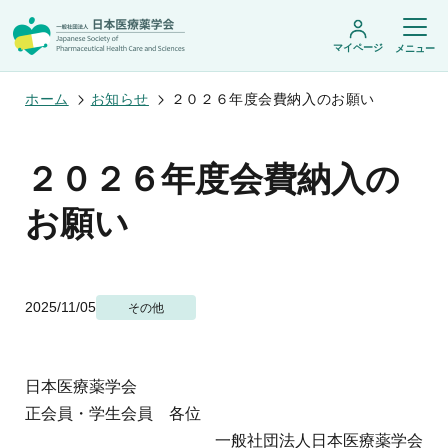
マイページ
メニュー
ホーム
お知らせ
２０２６年度会費納入のお願い
日本医療薬学会について
２０２６年度会費納入の
日本医療薬学会についてトップ
お願い
学術集会・セミナー
会頭挨拶
設立趣旨・活動概要
開催予定のイベント一覧
沿革・あゆみ
学術誌・書籍
年会
組織・名簿
医療薬学公開シンポジウム
委員会
2025/11/05
その他
医療薬学
フレッシャーズ・カンファランス
規程・細則
専門薬剤師制度
JPHCS（英文誌）
臨床研究セミナー
情報公開
出版書籍
薬物療法集中講義
学会概要
専門薬剤師制度トップ
がん専門薬剤師集中教育講座
日本医療薬学会
薬剤師業務に関する情報提供
調査研究・学会賞・海外研修
医療薬学専門薬剤師制度
がん専門薬剤師全体会議
がん専門薬剤師制度
正会員・学生会員 各位
がん専門薬剤師アドバンスト研修会
調査研究
薬物療法専門薬剤師制度
一般社団法人日本医療薬学会
症例関連セミナー
他団体との連携協力
学会賞