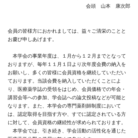
地域薬学ケア専門薬剤師制度
その他の主催イベント
会頭 山本 康次郎
海外研修
他団体との連携協力トップ
共催・後援イベント
会員専用ページ
イベントの共催・後援
連携協力団体からのお知らせ
会員限定情報
会員の皆様方におかれましては、益々ご清栄のことと
マイページ
入会・各種手続き
お慶び申しあげます。
English
本学会の事業年度は、１月から１２月までとなって
おりますが、毎年１１月１日より次年度会費の納入を
お願いし、多くの皆様に会員資格を継続していただい
ております。当該会費を納入していただくことによ
り、医療薬学誌の受領をはじめ、会員価格での年会・
講習会等への参加、学会誌への論文投稿などが可能と
なります。また、本学会の専門薬剤師制度において
は、認定取得を目指す方や、すでに認定されている方
に対して、会員資格の継続性が求められております。
本学会では、引き続き、学会活動の活性化を通じた