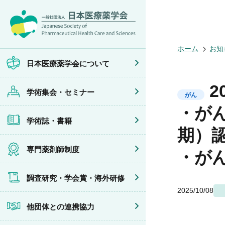
日本医療薬学
開催予定のイ
医療薬学
専門薬剤師制
調査研究
他団体との連
会員限定情報
会頭挨拶
年会
JPHCS（英
医療薬学専門
学会賞
イベントの共
マイページ
ホーム
お知
設立趣旨・活
医療薬学公開
出版書籍
がん専門薬剤
海外研修
連携協力団体
沿革・あゆみ
フレッシャー
薬物療法専門
日本医療薬学会について
組織・名簿
臨床研究セミ
地域薬学ケア
委員会
薬物療法集中
2
学術集会・セミナー
規程・細則
がん専門薬剤
がん
情報公開
がん専門薬剤
・が
学会概要
がん専門薬剤
学術誌・書籍
薬剤師業務に
症例関連セミ
期）
その他の主催
共催・後援イ
専門薬剤師制度
・が
調査研究・学会賞・海外研修
2025/10/08
他団体との連携協力