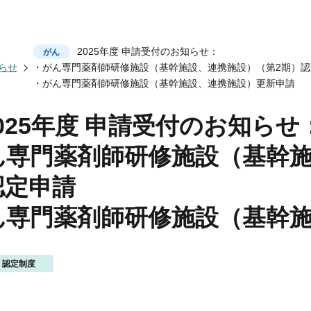
会についてトップ
ベント一覧
度トップ
携協力トップ
2025年度 申請受付のお知らせ：
がん
文誌）
薬剤師制度
催・後援
らせ
・がん専門薬剤師研修施設（基幹施設、連携施設）（第2期）認
動概要
シンポジウム
師制度
からのお知らせ
・がん専門薬剤師研修施設（基幹施設、連携施設）更新申請
ズ・カンファランス
薬剤師制度
ナー
専門薬剤師制度
講義
025年度 申請受付のお知らせ
師集中教育講座
師全体会議
ん専門薬剤師研修施設（基幹施
師アドバンスト研修会
関する情報提供
ナー
認定申請
イベント
ベント
ん専門薬剤師研修施設（基幹
認定制度