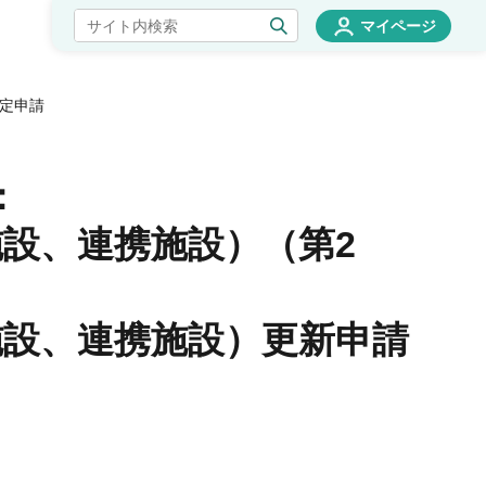
マイページ
定申請
：
設、連携施設）（第2
施設、連携施設）更新申請