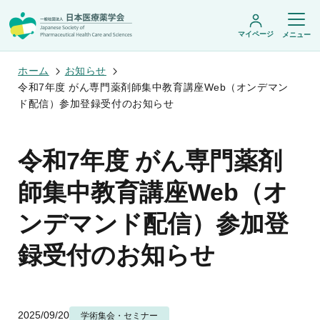
マイページ
メニュー
ホーム
お知らせ
令和7年度 がん専門薬剤師集中教育講座Web（オンデマン
ド配信）参加登録受付のお知らせ
日本医療薬学会について
日本医療薬学会についてトップ
令和7年度 がん専門薬剤
学術集会・セミナー
会頭挨拶
設立趣旨・活動概要
開催予定のイベント一覧
師集中教育講座Web（オ
沿革・あゆみ
学術誌・書籍
年会
組織・名簿
医療薬学公開シンポジウム
ンデマンド配信）参加登
委員会
医療薬学
フレッシャーズ・カンファランス
規程・細則
専門薬剤師制度
JPHCS（英文誌）
臨床研究セミナー
情報公開
録受付のお知らせ
出版書籍
薬物療法集中講義
学会概要
専門薬剤師制度トップ
がん専門薬剤師集中教育講座
薬剤師業務に関する情報提供
調査研究・学会賞・海外研修
医療薬学専門薬剤師制度
がん専門薬剤師全体会議
がん専門薬剤師制度
がん専門薬剤師アドバンスト研修会
調査研究
薬物療法専門薬剤師制度
2025/09/20
学術集会・セミナー
症例関連セミナー
他団体との連携協力
学会賞