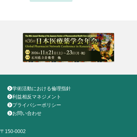
地域薬学ケア専門薬剤師制度
その他の主催イベント
海外研修
他団体との連携協力トップ
共催・後援イベント
会員専用ページ
イベントの共催・後援
連携協力団体からのお知らせ
会員限定情報
マイページ
入会・各種手続き
English
学術活動における倫理指針
利益相反マネジメント
プライバシーポリシー
お問い合わせ
〒150-0002