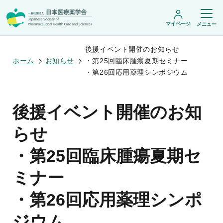
マイページ
メニュー
後援イベント開催のお知らせ
ホーム
お知らせ
・第25回臨床腫瘍夏期セミナー
・第26回応用薬理シンポジウム
日本医療薬学会について
日本医療薬学会についてトップ
後援イベント開催のお知
学術集会・セミナー
会頭挨拶
設立趣旨・活動概要
開催予定のイベント一覧
らせ
沿革・あゆみ
学術誌・書籍
年会
組織・名簿
医療薬学公開シンポジウム
・第25回臨床腫瘍夏期セ
委員会
医療薬学
フレッシャーズ・カンファランス
規程・細則
専門薬剤師制度
JPHCS（英文誌）
臨床研究セミナー
情報公開
ミナー
出版書籍
薬物療法集中講義
学会概要
専門薬剤師制度トップ
がん専門薬剤師集中教育講座
薬剤師業務に関する情報提供
調査研究・学会賞・海外研修
医療薬学専門薬剤師制度
・第26回応用薬理シンポ
がん専門薬剤師全体会議
がん専門薬剤師制度
がん専門薬剤師アドバンスト研修会
調査研究
薬物療法専門薬剤師制度
ジウム
症例関連セミナー
他団体との連携協力
学会賞