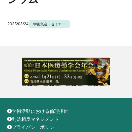
地域薬学ケア専門薬剤師制度
その他の主催イベント
海外研修
他団体との連携協力トップ
共催・後援イベント
会員専用ページ
イベントの共催・後援
連携協力団体からのお知らせ
2025/03/24
学術集会・セミナー
会員限定情報
マイページ
入会・各種手続き
English
学術活動における倫理指針
利益相反マネジメント
プライバシーポリシー