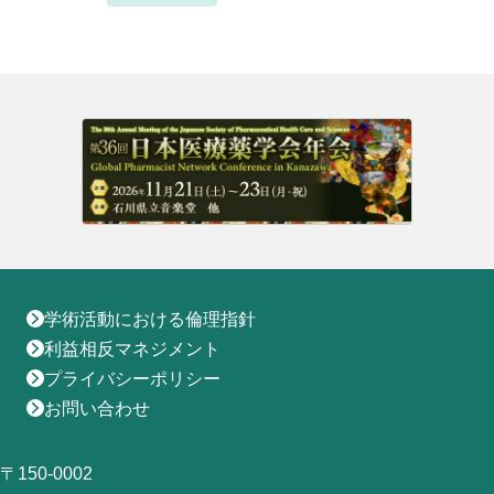
地域薬学ケア専門薬剤師制度
その他の主催イベント
海外研修
他団体との連携協力トップ
共催・後援イベント
会員専用ページ
イベントの共催・後援
連携協力団体からのお知らせ
会員限定情報
マイページ
入会・各種手続き
English
学術活動における倫理指針
利益相反マネジメント
プライバシーポリシー
お問い合わせ
〒150-0002