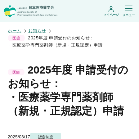
マイページ
メニュー
ホーム
お知らせ
2025年度 申請受付のお知らせ：
医療
・医療薬学専門薬剤師（新規・正規認定）申請
日本医療薬学会について
日本医療薬学会についてトップ
2025年度 申請受付の
学術集会・セミナー
会頭挨拶
医療
設立趣旨・活動概要
開催予定のイベント一覧
お知らせ：
沿革・あゆみ
学術誌・書籍
年会
組織・名簿
医療薬学公開シンポジウム
・医療薬学専門薬剤師
委員会
医療薬学
フレッシャーズ・カンファランス
規程・細則
専門薬剤師制度
JPHCS（英文誌）
臨床研究セミナー
情報公開
（新規・正規認定）申請
出版書籍
薬物療法集中講義
学会概要
専門薬剤師制度トップ
がん専門薬剤師集中教育講座
薬剤師業務に関する情報提供
調査研究・学会賞・海外研修
医療薬学専門薬剤師制度
がん専門薬剤師全体会議
がん専門薬剤師制度
がん専門薬剤師アドバンスト研修会
調査研究
薬物療法専門薬剤師制度
2025/03/17
認定制度
症例関連セミナー
他団体との連携協力
学会賞