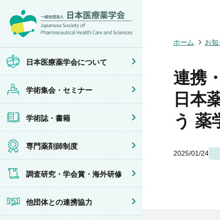
日本医療薬学
開催予定のイ
医療薬学
専門薬剤師制
調査研究
他団体との連
会員限定情報
会頭挨拶
年会
JPHCS（英
医療薬学専門
学会賞
イベントの共
マイページ
ホーム
お知
設立趣旨・活
医療薬学公開
出版書籍
がん専門薬剤
海外研修
連携協力団体
沿革・あゆみ
フレッシャー
薬物療法専門
日本医療薬学会について
組織・名簿
臨床研究セミ
地域薬学ケア
連携
委員会
薬物療法集中
学術集会・セミナー
規程・細則
がん専門薬剤
日本
情報公開
がん専門薬剤
学会概要
がん専門薬剤
う 薬
学術誌・書籍
薬剤師業務に
症例関連セミ
その他の主催
共催・後援イ
専門薬剤師制度
2025/01/24
調査研究・学会賞・海外研修
他団体との連携協力