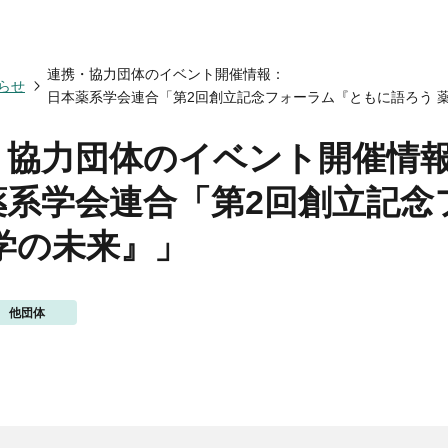
会についてトップ
ベント一覧
度トップ
携協力トップ
連携・協力団体のイベント開催情報：
文誌）
薬剤師制度
催・後援
らせ
日本薬系学会連合「第2回創立記念フォーラム『ともに語ろう 
動概要
シンポジウム
師制度
からのお知らせ
ズ・カンファランス
薬剤師制度
ナー
専門薬剤師制度
・協力団体のイベント開催情
講義
師集中教育講座
薬系学会連合「第2回創立記念
師全体会議
師アドバンスト研修会
学の未来』」
関する情報提供
ナー
イベント
ベント
他団体