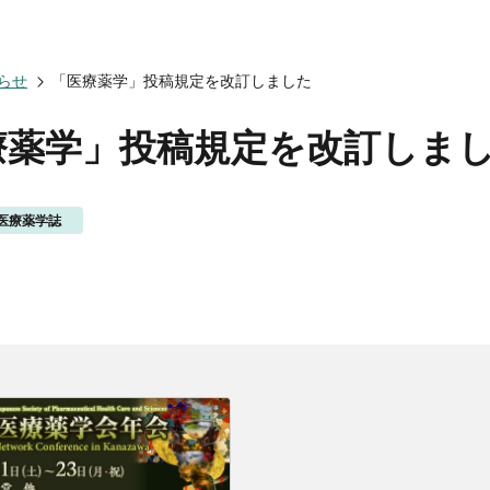
会についてトップ
ベント一覧
度トップ
携協力トップ
らせ
「医療薬学」投稿規定を改訂しました
文誌）
薬剤師制度
催・後援
動概要
シンポジウム
師制度
からのお知らせ
ズ・カンファランス
薬剤師制度
療薬学」投稿規定を改訂しま
ナー
専門薬剤師制度
講義
師集中教育講座
医療薬学誌
師全体会議
師アドバンスト研修会
関する情報提供
ナー
イベント
ベント