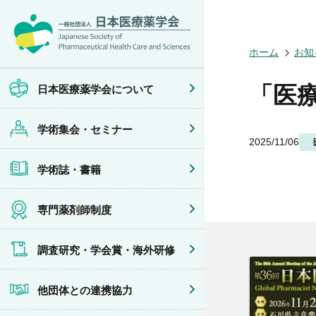
日本医療薬学
開催予定のイ
医療薬学
専門薬剤師制
調査研究
他団体との連
会員限定情報
ホーム
お知
会頭挨拶
年会
JPHCS（英
医療薬学専門
学会賞
イベントの共
マイページ
設立趣旨・活
医療薬学公開
出版書籍
がん専門薬剤
海外研修
連携協力団体
沿革・あゆみ
フレッシャー
薬物療法専門
「医
日本医療薬学会について
組織・名簿
臨床研究セミ
地域薬学ケア
委員会
薬物療法集中
学術集会・セミナー
規程・細則
がん専門薬剤
2025/11/06
情報公開
がん専門薬剤
学会概要
がん専門薬剤
学術誌・書籍
薬剤師業務に
症例関連セミ
その他の主催
共催・後援イ
専門薬剤師制度
調査研究・学会賞・海外研修
他団体との連携協力