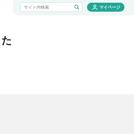
マイページ
した