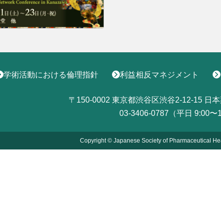
学術活動における倫理指針
利益相反マネジメント
〒150-0002
東京都渋谷区渋谷2-12-15
日本
03-3406-0787（平日 9:00〜
Copyright © Japanese Society of Pharmaceutical He