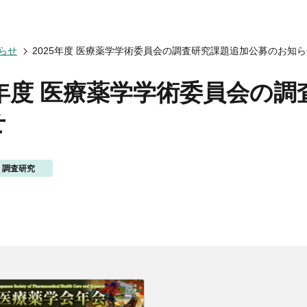
会についてトップ
ベント一覧
度トップ
携協力トップ
らせ
2025年度 医療薬学学術委員会の調査研究課題追加公募のお知
文誌）
薬剤師制度
催・後援
動概要
シンポジウム
師制度
からのお知らせ
ズ・カンファランス
薬剤師制度
5年度 医療薬学学術委員会の
ナー
専門薬剤師制度
講義
せ
師集中教育講座
師全体会議
師アドバンスト研修会
調査研究
関する情報提供
ナー
イベント
ベント