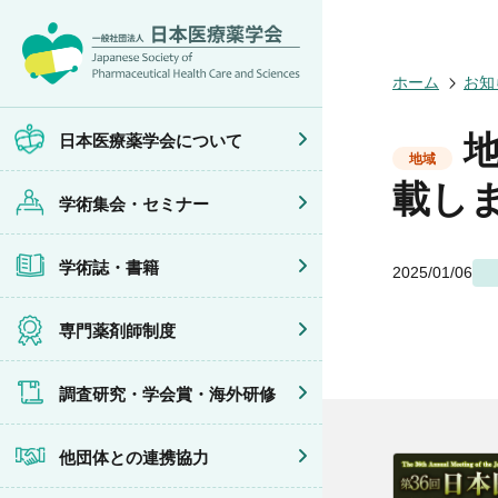
日本医療薬学
開催予定のイ
医療薬学
専門薬剤師制
調査研究
他団体との連
会員限定情報
ホーム
お知
会頭挨拶
年会
JPHCS（英
医療薬学専門
学会賞
イベントの共
マイページ
設立趣旨・活
医療薬学公開
出版書籍
がん専門薬剤
海外研修
連携協力団体
沿革・あゆみ
フレッシャー
薬物療法専門
日本医療薬学会について
組織・名簿
臨床研究セミ
地域薬学ケア
地域
委員会
薬物療法集中
載し
学術集会・セミナー
規程・細則
がん専門薬剤
情報公開
がん専門薬剤
学会概要
がん専門薬剤
学術誌・書籍
2025/01/06
薬剤師業務に
症例関連セミ
その他の主催
共催・後援イ
専門薬剤師制度
調査研究・学会賞・海外研修
他団体との連携協力