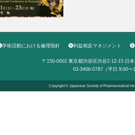
学術活動における倫理指針
利益相反マネジメント
〒150-0002
東京都渋谷区渋谷2-12-15
日本
03-3406-0787（平日 9:00〜
Copyright © Japanese Society of Pharmaceutical He