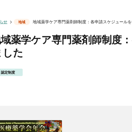
会についてトップ
ベント一覧
度トップ
携協力トップ
らせ
地域薬学ケア専門薬剤師制度：各申請スケジュールを
地域
文誌）
薬剤師制度
催・後援
動概要
シンポジウム
師制度
からのお知らせ
ズ・カンファランス
薬剤師制度
地域薬学ケア専門薬剤師制度
ナー
専門薬剤師制度
講義
ました
師集中教育講座
師全体会議
師アドバンスト研修会
認定制度
関する情報提供
ナー
イベント
ベント