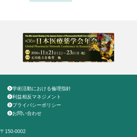
地域薬学ケア専門薬剤師制度
その他の主催イベント
海外研修
他団体との連携協力トップ
共催・後援イベント
会員専用ページ
イベントの共催・後援
連携協力団体からのお知らせ
会員限定情報
マイページ
入会・各種手続き
English
学術活動における倫理指針
利益相反マネジメント
プライバシーポリシー
お問い合わせ
〒150-0002