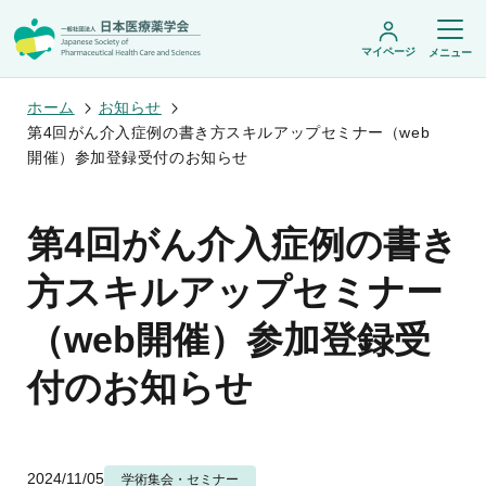
マイページ
メニュー
ホーム
お知らせ
第4回がん介入症例の書き方スキルアップセミナー（web
開催）参加登録受付のお知らせ
日本医療薬学会について
日本医療薬学会についてトップ
第4回がん介入症例の書き
学術集会・セミナー
会頭挨拶
設立趣旨・活動概要
開催予定のイベント一覧
方スキルアップセミナー
沿革・あゆみ
学術誌・書籍
年会
組織・名簿
医療薬学公開シンポジウム
（web開催）参加登録受
委員会
医療薬学
フレッシャーズ・カンファランス
規程・細則
専門薬剤師制度
JPHCS（英文誌）
臨床研究セミナー
情報公開
付のお知らせ
出版書籍
薬物療法集中講義
学会概要
専門薬剤師制度トップ
がん専門薬剤師集中教育講座
薬剤師業務に関する情報提供
調査研究・学会賞・海外研修
医療薬学専門薬剤師制度
がん専門薬剤師全体会議
がん専門薬剤師制度
がん専門薬剤師アドバンスト研修会
調査研究
薬物療法専門薬剤師制度
2024/11/05
学術集会・セミナー
症例関連セミナー
他団体との連携協力
学会賞