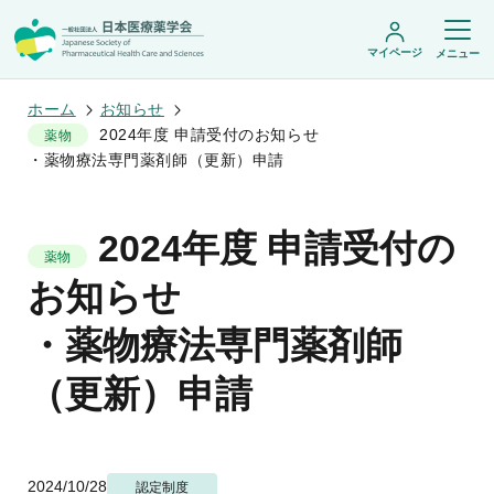
マイページ
メニュー
ホーム
お知らせ
2024年度 申請受付のお知らせ
薬物
・薬物療法専門薬剤師（更新）申請
日本医療薬学会について
日本医療薬学会についてトップ
2024年度 申請受付の
学術集会・セミナー
会頭挨拶
薬物
設立趣旨・活動概要
開催予定のイベント一覧
お知らせ
沿革・あゆみ
学術誌・書籍
年会
組織・名簿
医療薬学公開シンポジウム
・薬物療法専門薬剤師
委員会
医療薬学
フレッシャーズ・カンファランス
規程・細則
専門薬剤師制度
JPHCS（英文誌）
臨床研究セミナー
情報公開
（更新）申請
出版書籍
薬物療法集中講義
学会概要
専門薬剤師制度トップ
がん専門薬剤師集中教育講座
薬剤師業務に関する情報提供
調査研究・学会賞・海外研修
医療薬学専門薬剤師制度
がん専門薬剤師全体会議
がん専門薬剤師制度
がん専門薬剤師アドバンスト研修会
調査研究
薬物療法専門薬剤師制度
2024/10/28
認定制度
症例関連セミナー
他団体との連携協力
学会賞