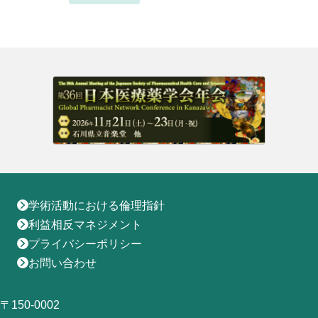
地域薬学ケア専門薬剤師制度
その他の主催イベント
海外研修
他団体との連携協力トップ
共催・後援イベント
会員専用ページ
イベントの共催・後援
連携協力団体からのお知らせ
会員限定情報
マイページ
入会・各種手続き
English
学術活動における倫理指針
利益相反マネジメント
プライバシーポリシー
お問い合わせ
〒150-0002