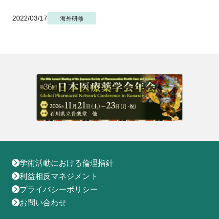
地域薬学ケア専門薬剤師制度
その他の主催イベント
海外研修
他団体との連携協力トップ
2022/03/17
共催・後援イベント
海外研修
会員専用ページ
イベントの共催・後援
連携協力団体からのお知らせ
会員限定情報
マイページ
入会・各種手続き
English
学術活動における倫理指針
利益相反マネジメント
プライバシーポリシー
お問い合わせ