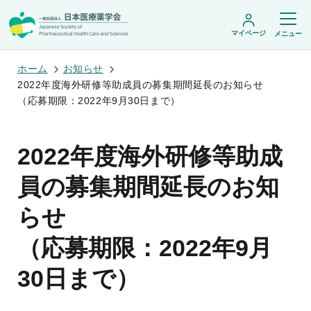
マイページ
メニュー
ホーム
お知らせ
2022年度海外研修等助成員の募集期間延長のお知らせ
（応募期限：2022年9月30日まで）
日本医療薬学会について
日本医療薬学会についてトップ
2022年度海外研修等助成
学術集会・セミナー
会頭挨拶
設立趣旨・活動概要
開催予定のイベント一覧
員の募集期間延長のお知
沿革・あゆみ
学術誌・書籍
年会
組織・名簿
医療薬学公開シンポジウム
らせ
委員会
医療薬学
フレッシャーズ・カンファランス
規程・細則
専門薬剤師制度
JPHCS（英文誌）
臨床研究セミナー
情報公開
（応募期限：2022年9月
出版書籍
薬物療法集中講義
学会概要
専門薬剤師制度トップ
がん専門薬剤師集中教育講座
薬剤師業務に関する情報提供
調査研究・学会賞・海外研修
医療薬学専門薬剤師制度
30日まで）
がん専門薬剤師全体会議
がん専門薬剤師制度
がん専門薬剤師アドバンスト研修会
調査研究
薬物療法専門薬剤師制度
症例関連セミナー
他団体との連携協力
学会賞