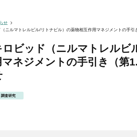
会についてトップ
ベント一覧
度トップ
携協力トップ
らせ
文誌）
薬剤師制度
催・後援
（ニルマトレルビル/リトナビル）の薬物相互作用マネジメントの手引き
動概要
シンポジウム
師制度
からのお知らせ
ズ・カンファランス
薬剤師制度
ナー
専門薬剤師制度
キロビッド（ニルマトレルビル
講義
師集中教育講座
用マネジメントの手引き（第1
師全体会議
師アドバンスト研修会
せ
関する情報提供
ナー
イベント
ベント
調査研究