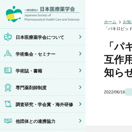
日本医療薬学
開催予定のイ
医療薬学
専門薬剤師制
調査研究
他団体との連
会員限定情報
ホーム
お知
会頭挨拶
年会
JPHCS（英
医療薬学専門
学会賞
イベントの共
マイページ
「パキロビッド
設立趣旨・活
医療薬学公開
出版書籍
がん専門薬剤
海外研修
連携協力団体
沿革・あゆみ
フレッシャー
薬物療法専門
日本医療薬学会について
組織・名簿
臨床研究セミ
地域薬学ケア
「パ
委員会
薬物療法集中
学術集会・セミナー
規程・細則
がん専門薬剤
互作
情報公開
がん専門薬剤
学会概要
がん専門薬剤
知ら
学術誌・書籍
薬剤師業務に
症例関連セミ
その他の主催
共催・後援イ
専門薬剤師制度
2022/06/16
調査研究・学会賞・海外研修
他団体との連携協力