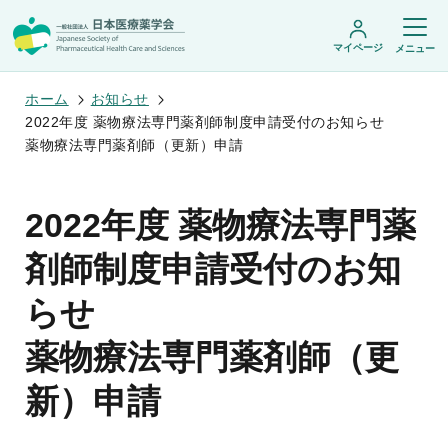
マイページ
メニュー
ホーム
お知らせ
2022年度 薬物療法専門薬剤師制度申請受付のお知らせ
薬物療法専門薬剤師（更新）申請
日本医療薬学会について
日本医療薬学会についてトップ
2022年度 薬物療法専門薬
学術集会・セミナー
会頭挨拶
設立趣旨・活動概要
開催予定のイベント一覧
剤師制度申請受付のお知
沿革・あゆみ
学術誌・書籍
年会
組織・名簿
医療薬学公開シンポジウム
らせ
委員会
医療薬学
フレッシャーズ・カンファランス
規程・細則
専門薬剤師制度
JPHCS（英文誌）
臨床研究セミナー
情報公開
薬物療法専門薬剤師（更
出版書籍
薬物療法集中講義
学会概要
専門薬剤師制度トップ
がん専門薬剤師集中教育講座
薬剤師業務に関する情報提供
調査研究・学会賞・海外研修
医療薬学専門薬剤師制度
新）申請
がん専門薬剤師全体会議
がん専門薬剤師制度
がん専門薬剤師アドバンスト研修会
調査研究
薬物療法専門薬剤師制度
症例関連セミナー
他団体との連携協力
学会賞