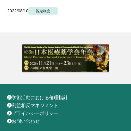
地域薬学ケア専門薬剤師制度
その他の主催イベント
海外研修
他団体との連携協力トップ
2022/08/10
共催・後援イベント
認定制度
会員専用ページ
イベントの共催・後援
連携協力団体からのお知らせ
会員限定情報
マイページ
入会・各種手続き
English
学術活動における倫理指針
利益相反マネジメント
プライバシーポリシー
お問い合わせ