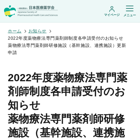
マイページ
メニュー
ホーム
お知らせ
2022年度薬物療法専門薬剤師制度各申請受付のお知らせ
薬物療法専門薬剤師研修施設（基幹施設、連携施設）更新
日本医療薬学会について
申請
日本医療薬学会についてトップ
学術集会・セミナー
会頭挨拶
2022年度薬物療法専門薬
設立趣旨・活動概要
開催予定のイベント一覧
沿革・あゆみ
学術誌・書籍
年会
剤師制度各申請受付のお
組織・名簿
医療薬学公開シンポジウム
委員会
医療薬学
フレッシャーズ・カンファランス
規程・細則
知らせ
専門薬剤師制度
JPHCS（英文誌）
臨床研究セミナー
情報公開
出版書籍
薬物療法集中講義
学会概要
専門薬剤師制度トップ
薬物療法専門薬剤師研修
がん専門薬剤師集中教育講座
薬剤師業務に関する情報提供
調査研究・学会賞・海外研修
医療薬学専門薬剤師制度
がん専門薬剤師全体会議
がん専門薬剤師制度
施設（基幹施設、連携施
がん専門薬剤師アドバンスト研修会
調査研究
薬物療法専門薬剤師制度
症例関連セミナー
他団体との連携協力
学会賞