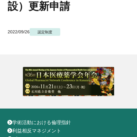
地域薬学ケア専門薬剤師制度
設）更新申請
その他の主催イベント
海外研修
他団体との連携協力トップ
共催・後援イベント
会員専用ページ
イベントの共催・後援
連携協力団体からのお知らせ
会員限定情報
2022/09/26
認定制度
マイページ
入会・各種手続き
English
学術活動における倫理指針
利益相反マネジメント