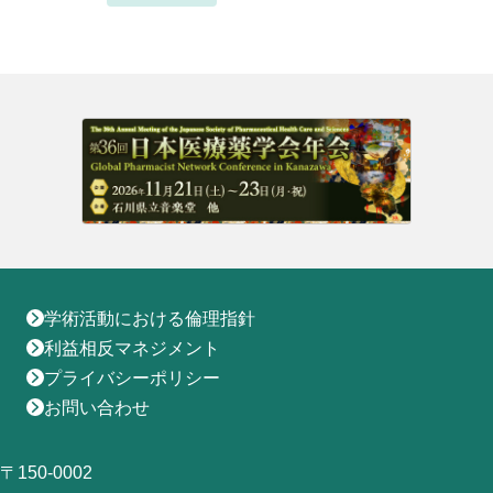
地域薬学ケア専門薬剤師制度
その他の主催イベント
海外研修
他団体との連携協力トップ
共催・後援イベント
会員専用ページ
イベントの共催・後援
連携協力団体からのお知らせ
会員限定情報
マイページ
入会・各種手続き
English
学術活動における倫理指針
利益相反マネジメント
プライバシーポリシー
お問い合わせ
〒150-0002