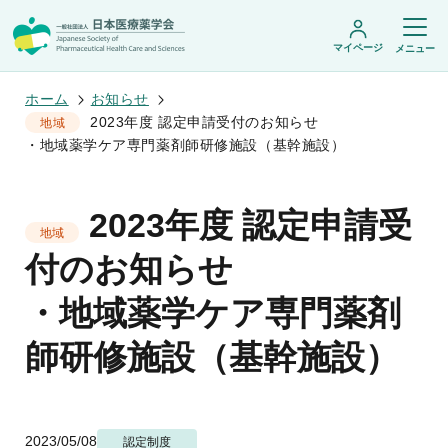
マイページ
メニュー
ホーム
お知らせ
2023年度 認定申請受付のお知らせ
地域
・地域薬学ケア専門薬剤師研修施設（基幹施設）
日本医療薬学会について
日本医療薬学会についてトップ
2023年度 認定申請受
学術集会・セミナー
会頭挨拶
地域
設立趣旨・活動概要
開催予定のイベント一覧
付のお知らせ
沿革・あゆみ
学術誌・書籍
年会
組織・名簿
医療薬学公開シンポジウム
・地域薬学ケア専門薬剤
委員会
医療薬学
フレッシャーズ・カンファランス
規程・細則
専門薬剤師制度
JPHCS（英文誌）
臨床研究セミナー
情報公開
師研修施設（基幹施設）
出版書籍
薬物療法集中講義
学会概要
専門薬剤師制度トップ
がん専門薬剤師集中教育講座
薬剤師業務に関する情報提供
調査研究・学会賞・海外研修
医療薬学専門薬剤師制度
がん専門薬剤師全体会議
がん専門薬剤師制度
がん専門薬剤師アドバンスト研修会
調査研究
薬物療法専門薬剤師制度
2023/05/08
認定制度
症例関連セミナー
他団体との連携協力
学会賞