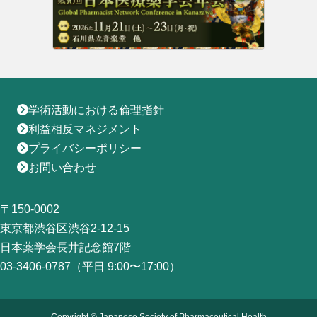
地域薬学ケア専門薬剤師制度
その他の主催イベント
海外研修
他団体との連携協力トップ
共催・後援イベント
会員専用ページ
イベントの共催・後援
連携協力団体からのお知らせ
会員限定情報
マイページ
入会・各種手続き
English
学術活動における倫理指針
利益相反マネジメント
プライバシーポリシー
お問い合わせ
〒150-0002
東京都渋谷区渋谷2-12-15
日本薬学会長井記念館7階
03-3406-0787（平日 9:00〜17:00）
Copyright © Japanese Society of Pharmaceutical Health