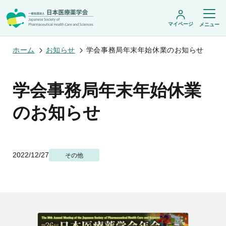
マイページ
メニュー
ホーム
お知らせ
学会事務局年末年始休業のお知らせ
日本医療薬学会について
学会事務局年末年始休業
日本医療薬学会についてトップ
のお知らせ
学術集会・セミナー
会頭挨拶
設立趣旨・活動概要
開催予定のイベント一覧
沿革・あゆみ
学術誌・書籍
年会
組織・名簿
医療薬学公開シンポジウム
委員会
2022/12/27
その他
医療薬学
フレッシャーズ・カンファランス
規程・細則
専門薬剤師制度
JPHCS（英文誌）
臨床研究セミナー
情報公開
出版書籍
薬物療法集中講義
学会概要
専門薬剤師制度トップ
がん専門薬剤師集中教育講座
薬剤師業務に関する情報提供
調査研究・学会賞・海外研修
医療薬学専門薬剤師制度
がん専門薬剤師全体会議
がん専門薬剤師制度
がん専門薬剤師アドバンスト研修会
調査研究
薬物療法専門薬剤師制度
症例関連セミナー
他団体との連携協力
学会賞