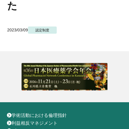
地域薬学ケア専門薬剤師制度
た
その他の主催イベント
海外研修
他団体との連携協力トップ
共催・後援イベント
会員専用ページ
イベントの共催・後援
連携協力団体からのお知らせ
会員限定情報
2023/03/09
認定制度
マイページ
入会・各種手続き
English
学術活動における倫理指針
利益相反マネジメント