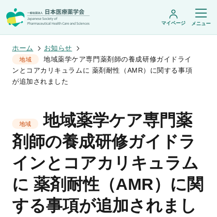
マイページ
メニュー
ホーム
お知らせ
地域薬学ケア専門薬剤師の養成研修ガイドライ
地域
ンとコアカリキュラムに 薬剤耐性（AMR）に関する事項
日本医療薬学会について
が追加されました
日本医療薬学会についてトップ
学術集会・セミナー
会頭挨拶
地域薬学ケア専門薬
設立趣旨・活動概要
開催予定のイベント一覧
地域
沿革・あゆみ
学術誌・書籍
年会
剤師の養成研修ガイドラ
組織・名簿
医療薬学公開シンポジウム
委員会
医療薬学
フレッシャーズ・カンファランス
規程・細則
インとコアカリキュラム
専門薬剤師制度
JPHCS（英文誌）
臨床研究セミナー
情報公開
出版書籍
薬物療法集中講義
学会概要
専門薬剤師制度トップ
に 薬剤耐性（AMR）に関
がん専門薬剤師集中教育講座
薬剤師業務に関する情報提供
調査研究・学会賞・海外研修
医療薬学専門薬剤師制度
がん専門薬剤師全体会議
がん専門薬剤師制度
する事項が追加されまし
がん専門薬剤師アドバンスト研修会
調査研究
薬物療法専門薬剤師制度
症例関連セミナー
他団体との連携協力
学会賞